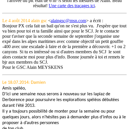
l'arrivée du pic était de 6 m
/s selon les mesures de Alain. Beau
résultat!
Une carte des traçages ici
.
Le 4 août 2014 alain gsc
<
> a écrit :
Bonjour PX cela fait un bail qu'on ne s'est plus vu. J'espère que tout
va bien pour toi et ta famille ainsi que pour le SCJ. Je te contacte
pour t'aviser que la seconde semaine de septembre j'organise une
expé dans les alpes maritimes avec comme objectif un petit gouffre
-400 avec une escalade à faire et de la première a découvrir. +1 ou 2
canyons Si tu es intéressé ou si d'autres membres du SCJ le sont
alors contacte moi pour plus d'info. Bonne journée à toi et remets le
bjr aux membres du SCJ.
Pour le GSC Alain MEYSKENS
Le 18.07.2014: Damien
Amis spéléo,
D’ici une semaine nous serons à nouveau sur les lapiaz de
Derborence pour poursuivre les explorations spéléos débutées
durant l’été 2013.
Il y a toujours possibilité de monter pour la semaine ou pour
quelques jours, alors n’hésites pas à demander plus d’infos ou à le
proposer à d’autres personnes
de ton club.