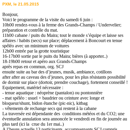
PXM, le 21.05.2015
Bonjour,
Voici le programme de la visite du samedi 6 juin :
10h00 rendez-vous à la ferme des Grands-Champs / Undervelier;
préparation et contrôle du mat.
11h00 cabane / puits du Maira; tout le monde s’équipe et laisse ses
affaires / habits (secs) sur place; déplacement à Boncourt en tenue
spéléo avec un minimum de voitures
12h00 entrée par la grotte touristique
16-17h00 sortie par le puits du Maira; bières (à apporter..)
18-19h00 retour et apéro aux Grands-Champs
après repas en commun, org. SCJ
ensuite suite au bar des d’jeunes, musik, ambiance, cotillons
after after au caveau des d’jeunes, pour les plus résistants possibilité
de dormir sur place (dortoir, prendre couchage), fortement conseillé !
Equipement, matériel nécessaire :
- tenue aquatique : néoprène (pantalon) ou pontonnière
- mat spéléo : usuel + baudrier ou ceinture avec longe et
bloqueur/shunt, bidon étanche (pic-nic), kitbag
- vêtements de rechange secs qui restent à la cabane
La traversée est dépendante des conditions météos et du CO2; une
éventuelle annulation sera annoncée le vendredi en fin de journée au
plus tard (ici la crue du 1er mai..)
A l’heure actuelle 13 participants, accompagnants SCJ compris