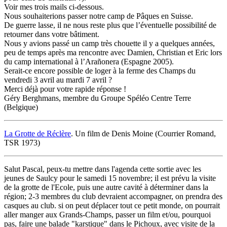
Voir mes trois mails ci-dessous.
Nous souhaiterions passer notre camp de Pâques en Suisse.
De guerre lasse, il ne nous reste plus que l’éventuelle possibilité de
retourner dans votre bâtiment.
Nous y avions passé un camp très chouette il y a quelques années,
peu de temps après ma rencontre avec Damien, Christian et Eric lors
du camp international à l’Arañonera (Espagne 2005).
Serait-ce encore possible de loger à la ferme des Champs du
vendredi 3 avril au mardi 7 avril ?
Merci déjà pour votre rapide réponse !
Géry Berghmans, membre du Groupe Spéléo Centre Terre
(Belgique)
La Grotte de Réclère
. Un film de Denis Moine (Courrier Romand,
TSR 1973)
Salut Pascal, peux-tu mettre dans l'agenda cette sortie avec les
jeunes de Saulcy pour le samedi 15 novembre; il est prévu la visite
de la grotte de l'Ecole, puis une autre cavité à déterminer dans la
région; 2-3 membres du club devraient accompagner, on prendra des
casques au club. si on peut déplacer tout ce petit monde, on pourrait
aller manger aux Grands-Champs, passer un film et/ou, pourquoi
pas, faire une balade "karstique" dans le Pichoux, avec visite de la