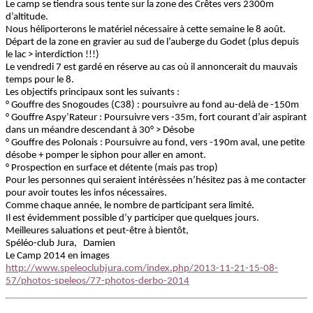
Le camp se tiendra sous tente sur la zone des Crêtes vers 2300m
d’altitude.
Nous héliporterons le matériel nécessaire à cette semaine le 8 août.
Départ de la zone en gravier au sud de l’auberge du Godet (plus depuis
le lac > interdiction !!!)
Le vendredi 7 est gardé en réserve au cas où il annoncerait du mauvais
temps pour le 8.
Les objectifs principaux sont les suivants :
° Gouffre des Snogoudes (C38) : poursuivre au fond au-delà de -150m
° Gouffre Aspy’Rateur : Poursuivre vers -35m, fort courant d’air aspirant
dans un méandre descendant à 30° > Désobe
° Gouffre des Polonais : Poursuivre au fond, vers -190m aval, une petite
désobe + pomper le siphon pour aller en amont.
° Prospection en surface et détente (mais pas trop)
Pour les personnes qui seraient intérèssées n’hésitez pas à me contacter
pour avoir toutes les infos nécessaires.
Comme chaque année, le nombre de participant sera limité.
Il est évidemment possible d’y participer que quelques jours.
Meilleures saluations et peut-être à bientôt,
Spéléo-club Jura, Damien
Le Camp 2014 en images
http://www.speleoclubjura.com/index.php/2013-11-21-15-08-
57/photos-speleos/77-photos-derbo-2014