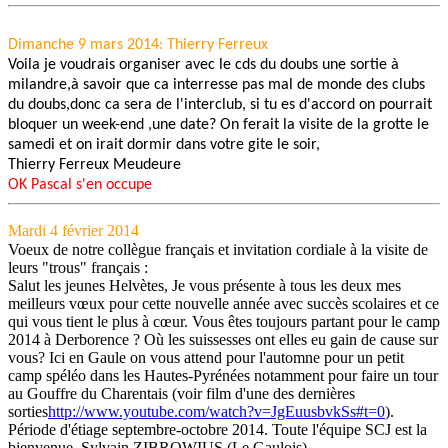
Dimanche 9 mars 2014: Thierry Ferreux
Voila je voudrais organiser avec le cds du doubs une sortie à
milandre,à savoir que ca interresse pas mal de monde des clubs
du doubs,donc ca sera de l'interclub, si tu es d'accord on pourrait
bloquer un week-end ,une date? On ferait la visite de la grotte le
samedi et on irait dormir dans votre gite le soir,
Thierry Ferreux Meudeure
OK Pascal s'en occupe
Mardi 4 février 2014
Voeux de notre collègue français et invitation cordiale à la visite de
leurs "trous" français :
Salut les jeunes Helvètes, Je vous présente à tous les deux mes
meilleurs vœux pour cette nouvelle année avec succès scolaires et ce
qui vous tient le plus à cœur. Vous êtes toujours partant pour le camp
2014 à Derborence ? Où les suissesses ont elles eu gain de cause sur
vous? Ici en Gaule on vous attend pour l'automne pour un petit
camp spéléo dans les Hautes-Pyrénées notamment pour faire un tour
au Gouffre du Charentais (voir film d'une des dernières
sorties
http://www.youtube.com/watch?v=JgEuusbvkSs#t=0
).
Période d'étiage septembre-octobre 2014. Toute l'équipe SCJ est la
bienvenue. Sylvain ZIBROWIUS (Le Gaulois)