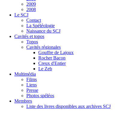
2009
2008
Le SCJ
Contact
La Spéléologie
Naissance du SCJ
Cavités et topos
Topos
Cavités régionales
Gouffre de Lajoux
Rocher Bacon
Creux d'Entier
Le Zeb
Multimédia
Films
Liens
Presse
Photos spéléos
Membres
Liste des livres disponibles aux archives SCJ