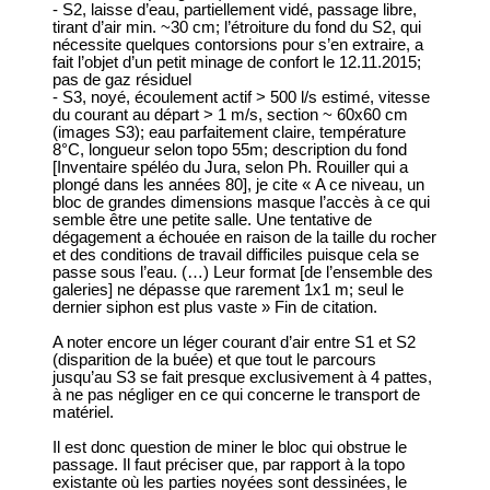
- S2, laisse d’eau, partiellement vidé, passage libre,
tirant d’air min. ~30 cm; l’étroiture du fond du S2, qui
nécessite quelques contorsions pour s’en extraire, a
fait l’objet d’un petit minage de confort le 12.11.2015;
pas de gaz résiduel
- S3, noyé, écoulement actif > 500 l/s estimé, vitesse
du courant au départ > 1 m/s, section ~ 60x60 cm
(images S3); eau parfaitement claire, température
8°C, longueur selon topo 55m; description du fond
[Inventaire spéléo du Jura, selon Ph. Rouiller qui a
plongé dans les années 80], je cite « A ce niveau, un
bloc de grandes dimensions masque l’accès à ce qui
semble être une petite salle. Une tentative de
dégagement a échouée en raison de la taille du rocher
et des conditions de travail difficiles puisque cela se
passe sous l’eau. (…) Leur format [de l’ensemble des
galeries] ne dépasse que rarement 1x1 m; seul le
dernier siphon est plus vaste » Fin de citation.
A noter encore un léger courant d’air entre S1 et S2
(disparition de la buée) et que tout le parcours
jusqu’au S3 se fait presque exclusivement à 4 pattes,
à ne pas négliger en ce qui concerne le transport de
matériel.
Il est donc question de miner le bloc qui obstrue le
passage. Il faut préciser que, par rapport à la topo
existante où les parties noyées sont dessinées, le