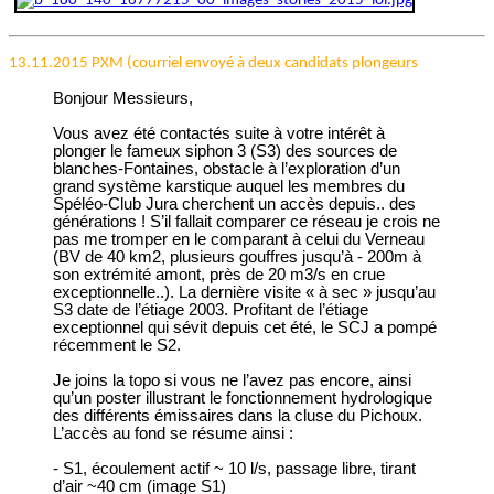
13.11.2015 PXM (courriel envoyé à deux candidats plongeurs
Bonjour Messieurs,
Vous avez été contactés suite à votre intérêt à
plonger le fameux siphon 3 (S3) des sources de
blanches-Fontaines, obstacle à l’exploration d’un
grand système karstique auquel les membres du
Spéléo-Club Jura cherchent un accès depuis.. des
générations ! S’il fallait comparer ce réseau je crois ne
pas me tromper en le comparant à celui du Verneau
(BV de 40 km2, plusieurs gouffres jusqu’à - 200m à
son extrémité amont, près de 20 m3/s en crue
exceptionnelle..). La dernière visite « à sec » jusqu’au
S3 date de l’étiage 2003. Profitant de l’étiage
exceptionnel qui sévit depuis cet été, le SCJ a pompé
récemment le S2.
Je joins la topo si vous ne l’avez pas encore, ainsi
qu’un poster illustrant le fonctionnement hydrologique
des différents émissaires dans la cluse du Pichoux.
L’accès au fond se résume ainsi :
- S1, écoulement actif ~ 10 l/s, passage libre, tirant
d’air ~40 cm (image S1)