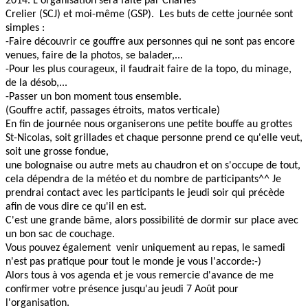
2014. L'organisation sera faite par Charles
Crelier (SCJ) et moi-même (GSP). Les buts de cette journée sont
simples :
-Faire découvrir ce gouffre aux personnes qui ne sont pas encore
venues, faire de la photos, se balader,...
-Pour les plus courageux, il faudrait faire de la topo, du minage,
de la désob,...
-Passer un bon moment tous ensemble.
(Gouffre actif, passages étroits, matos verticale)
En fin de journée nous organiserons une petite bouffe au grottes
St-Nicolas, soit grillades et chaque personne prend ce qu'elle veut,
soit une grosse fondue,
une bolognaise ou autre mets au chaudron et on s'occupe de tout,
cela dépendra de la météo et du nombre de participants^^ Je
prendrai contact avec les participants le jeudi soir qui précède
afin de vous dire ce qu'il en est.
C'est une grande bâme, alors possibilité de dormir sur place avec
un bon sac de couchage.
Vous pouvez également venir uniquement au repas, le samedi
n'est pas pratique pour tout le monde je vous l'accorde:-)
Alors tous à vos agenda et je vous remercie d'avance de me
confirmer votre présence jusqu'au jeudi 7 Août pour
l'organisation.