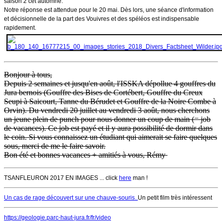
saison 2 cet automne.
Notre réponse est attendue pour le 20 mai. Dès lors, une séance d'information
et décisionnelle de la part des Vouivres et des spéléos est indispensable
rapidement.
Bonjour à tous,
Depuis 2 semaines et jusqu'en août, l'ISSKA dépollue 4 gouffres du
Jura bernois (Gouffre des Bises de Cortébert, Gouffre du Creux
Seupi à Saicourt, Tanne du Bérudet et Gouffre de la Noire Combe à
Orvin). Du vendredi 20 juillet au vendredi 3 août, nous cherchons
un jeune plein de punch pour nous donner un coup de main (= job
de vacances). Ce job est payé et il y aura possibilité de dormir dans
le coin. Si vous connaissez un étudiant qui aimerait se faire quelques
sous, merci de me le faire savoir.
Bon été et bonnes vacances + amitiés à vous, Rémy
TSANFLEURON 2017 EN IMAGES ... click
here
man !
Un cas de rage découvert sur une chauve-souris..
Un petit film très intéressent
https://geologie.parc-haut-jura.fr/fr/video