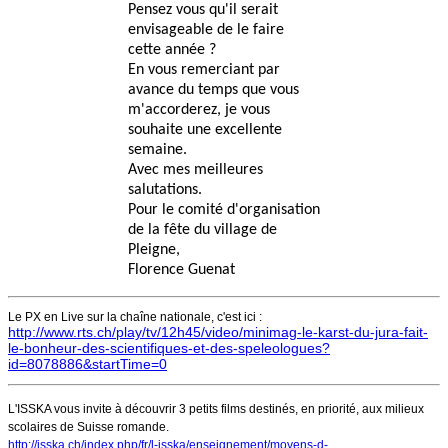
Pensez vous qu'il serait
envisageable de le faire
cette année ?
En vous remerciant par
avance du temps que vous
m'accorderez, je vous
souhaite une excellente
semaine.
Avec mes meilleures
salutations.
Pour le comité d'organisation
de la fête du village de
Pleigne,
Florence Guenat
Le PX en Live sur la chaîne nationale, c'est ici :
http://www.rts.ch/play/tv/12h45/video/minimag-le-karst-du-jura-fait-
le-bonheur-des-scientifiques-et-des-speleologues?
id=8078886&startTime=0
L'ISSKA vous invite à découvrir 3 petits films destinés, en priorité,
aux milieux
scolaires de Suisse romande.
http://isska.ch/index.php/fr/l-isska/enseignement/moyens-d-