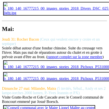
Mai:
Jeudi 31: Rocher Bacon
(Ceux qui veulent encore y croire et un
septique)
Soirée débat autour d'une fondue chinoise. Suite du creusage vers
l'hiver. Mais pas mal de réparations autour du chalet et en grotte à
prévoir avant d'être au front. (
rapport complet sur la zone membre
)
Dimanche 27 mai: Milandre, Maira
(5 invités, SébaL, Andy et ses 2
lampe-torches 2000 lumen, P.-Yves Jeannin et PX)
Visite Gratte-Roche et Gde Cascade avec le Conseil communal de
Boncourt emmené par Josué Boesch.