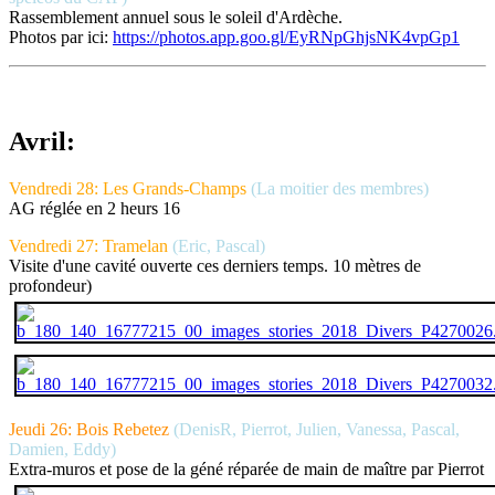
Rassemblement annuel sous le soleil d'Ardèche.
Photos par ici:
https://photos.app.goo.gl/EyRNpGhjsNK4vpGp1
Avril:
Vendredi 28: Les Grands-Champs
(La moitier des membres)
AG réglée en 2 heurs 16
Vendredi 27: Tramelan
(Eric, Pascal)
Visite d'une cavité ouverte ces derniers temps. 10 mètres de
profondeur)
Jeudi 26: Bois Rebetez
(DenisR, Pierrot, Julien, Vanessa, Pascal,
Damien, Eddy)
Extra-muros et pose de la géné réparée de main de maître par Pierrot