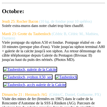
Octobre:
Jeudi 25: Rocher Bacon
(10 kg. de fondue pour 10 spéléos)
Soirée extra-muros dans notre chalet trop bien chauffé.
Mardi 23: Grotte du Taubenloch
(Cédric B, Cédric M., Mathieu,
Damien)
Virée pompage du siphon A50 et fondue. Pompage réalisé en - de
10 minutes (presque plus d'eau). Visite jusqu'au siphon terminal A80
+ galerie de la calcite jusqu'à son siphon. Au retour démontage du
câble téléphonique depuis Galerie du Pentagon (Bivouac II)
jusqu'au haut du puits des nérinés. (Photos MD).
Dimanche 21 : Herznach /AG
(CédricC, Daniel, Guillaume, PX)
Visite des mines de fer (fermées en 1967) dans le cadre de la
Rencontre d'Automne de la SSS à Riniken (AG). Parcours de