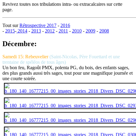
Revivez toutes nos tribulations intra- ou extracalcaires sur cette
page.
Tout sur
Rétrospective 2017
-
2016
-
2015
-
2014
-
2013
-
2012
-
2011
-
2010
-
2009
-
2008
Décembre:
Samedi 15: Rebeuvelier
(Saint-Nicolas, Père Fouettard et une
trentaine de spéléos de tous âges)
Un bon feu, Ragoût PMX, polenta PG, du bois, des enfants sages,
des plus grands aussi très sages, tout pour une magnifique journée et
une courte soirée.