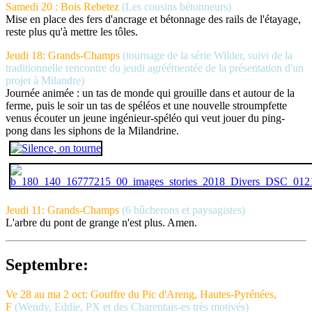
Samedi 20 : Bois Rebetez
(Les cousins bétonneurs)
Mise en place des fers d'ancrage et bétonnage des rails de l'étayage,
reste plus qu'à mettre les tôles.
Jeudi 18: Grands-Champs
(tournage de la série Wilder, suivi de la
traditionnelle rencontre du jeudi agréémentée de la présentation d'un
projet à Milandre)
Journée animée : un tas de monde qui grouille dans et autour de la
ferme, puis le soir un tas de spéléos et une nouvelle stroumpfette
venus écouter un jeune ingénieur-spéléo qui veut jouer du ping-
pong dans les siphons de la Milandrine.
Jeudi 11: Grands-Champs
(6 bûcherons et paysagistes)
L'arbre du pont de grange n'est plus. Amen.
Septembre:
Ve 28 au ma 2 oct: Gouffre du Pic d'Areng, Hautes-Pyrénées,
F
(Wendy, Eddie, PX et des Charentais-es très motivés)