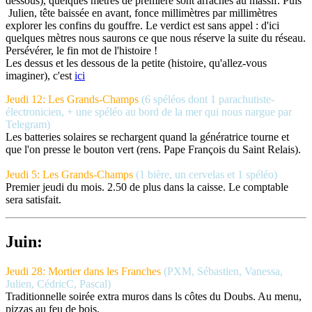
dessous), quelques mètres de première sont arrachés au massif. Puis
Julien, tête baissée en avant, fonce millimètres par millimètres
explorer les confins du gouffre. Le verdict est sans appel : d'ici
quelques mètres nous saurons ce que nous réserve la suite du réseau.
Persévérer, le fin mot de l'histoire !
Les dessus et les dessous de la petite (histoire, qu'allez-vous
imaginer), c'est
ici
Jeudi 12: Les Grands-Champs
(6 spéléos dont 1 parachutiste-
électronicien, + une spéléo au bord de la mer qui nous nargue par
Telegram)
Les batteries solaires se rechargent quand la génératrice tourne et
que l'on presse le bouton vert (rens. Pape François du Saint Relais).
Jeudi 5: Les Grands-Champs
(1 bière, un cervelas et 1 spéléo)
Premier jeudi du mois. 2.50 de plus dans la caisse. Le comptable
sera satisfait.
Juin:
Jeudi 28: Mortier dans les Franches
(PXM, Sébastien, Vanessa,
Julien, CédricC, Pascal)
Traditionnelle soirée extra muros dans ls côtes du Doubs. Au menu,
pizzas au feu de bois.