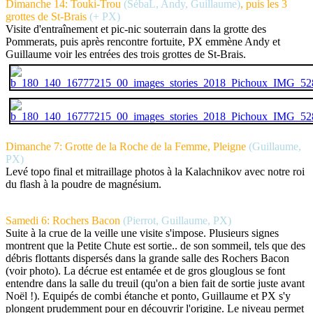
Dimanche 14: Touki-Trou
(SébaL, Andy, Guillaume)
, puis les 3
grottes de St-Brais
(+ PX)
Visite d'entraînement et pic-nic souterrain dans la grotte des
Pommerats, puis après rencontre fortuite, PX emmène Andy et
Guillaume voir les entrées des trois grottes de St-Brais.
Dimanche 7: Grotte de la Roche de la Femme, Pleigne
(Guillaume,
PX)
Levé topo final et mitraillage photos à la Kalachnikov avec notre roi
du flash à la poudre de magnésium.
Samedi 6: Rochers Bacon
(Pierrot, Guillaume, PX)
Suite à la crue de la veille une visite s'impose. Plusieurs signes
montrent que la Petite Chute est sortie.. de son sommeil, tels que des
débris flottants dispersés dans la grande salle des Rochers Bacon
(voir photo). La décrue est entamée et de gros glouglous se font
entendre dans la salle du treuil (qu'on a bien fait de sortie juste avant
Noël !). Equipés de combi étanche et ponto, Guillaume et PX s'y
plongent prudemment pour en découvrir l'origine. Le niveau permet