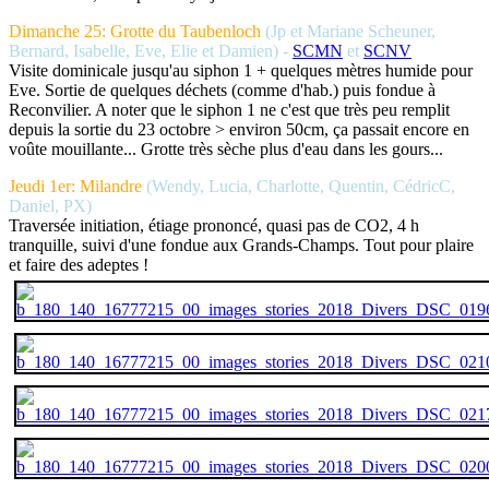
Dimanche 25: Grotte du Taubenloch
(Jp et Mariane Scheuner,
Bernard, Isabelle, Eve, Elie et Damien) -
SCMN
et
SCNV
Visite dominicale jusqu'au siphon 1 + quelques mètres humide pour
Eve. Sortie de quelques déchets (comme d'hab.) puis fondue à
Reconvilier. A noter que le siphon 1 ne c'est que très peu remplit
depuis la sortie du 23 octobre > environ 50cm, ça passait encore en
voûte mouillante... Grotte très sèche plus d'eau dans les gours...
Jeudi 1er: Milandre
(Wendy, Lucia, Charlotte, Quentin, CédricC,
Daniel, PX)
Traversée initiation, étiage prononcé, quasi pas de CO2, 4 h
tranquille, suivi d'une fondue aux Grands-Champs. Tout pour plaire
et faire des adeptes !