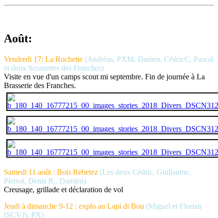
Août:
Vendredi 17: La Rochette
(Andréas, PXM, Danien, CédricC, Pascal
et deux Scoutettes des Franches)
Visite en vue d'un camps scout mi septembre. Fin de journée à La
Brasserie des Franches.
Samedi 11 août : Bois Rebetez
(Les deux Cédric, Guillaume,
Pierrot, Denis R., Damien)
Creusage, grillade et déclaration de vol
Jeudi à dimanche 9-12 : explo au Lapi di Bou
(Miguel et Florian
(SCVJ), PX)