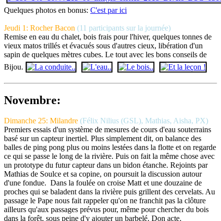
Quelques photos en bonus:
C'est par ici
Jeudi 1: Rocher Bacon
(11 participants sur la journée)
Remise en eau du chalet, bois frais pour l'hiver, quelques tonnes de
vieux matos trillés et évacués sous d'autres cieux, libération d'un
sapin de quelques mètres cubes. Le tout avec les bons conseils de
Bijou.
Novembre:
Dimanche 25:
Milandre
(Félix Nilius (GSL), Mathias, Aisha, PX)
Premiers essais d'un système de mesures de cours d'eau souterrains
basé sur un capteur inertiel. Plus simplement dit, on balance des
balles de ping pong plus ou moins lestées dans la flotte et on regarde
ce qui se passe le long de la rivière. Puis on fait la même chose avec
un prototype du futur capteur dans un bidon étanche. Rejoints par
Mathias de Soulce et sa copine, on poursuit la discussion autour
d'une fondue. Dans la foulée on croise Matt et une douzaine de
proches qui se baladent dans la rivière puis grillent des cervelats. Au
passage le Pape nous fait rappeler qu'on ne franchit pas la clôture
ailleurs qu'aux passages prévus pour, même pour chercher du bois
dans la forêt, sous peine d'y ajouter un barbelé. Don acte.