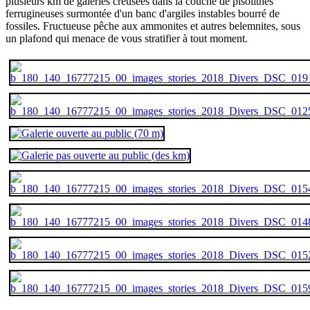
plusieurs km de galeries creusées dans la couche de pisolithes
ferrugineuses surmontée d'un banc d'argiles instables bourré de
fossiles. Fructueuse pêche aux ammonites et autres belemnites, sous
un plafond qui menace de vous stratifier à tout moment.