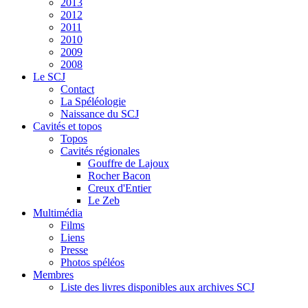
2013
2012
2011
2010
2009
2008
Le SCJ
Contact
La Spéléologie
Naissance du SCJ
Cavités et topos
Topos
Cavités régionales
Gouffre de Lajoux
Rocher Bacon
Creux d'Entier
Le Zeb
Multimédia
Films
Liens
Presse
Photos spéléos
Membres
Liste des livres disponibles aux archives SCJ