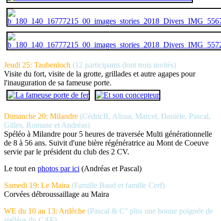
Jeudi 25: Taubenloch
(12 participants dont trois invités)
Visite du fort, visite de la grotte, grillades et autre agapes pour
l'inauguration de sa fameuse porte.
Dimanche 20: Milandre
(CédricB, Alissa, Marcel, Danièle, Pascal,
Gilles, Romane et Andréas)
Spéléo à Milandre pour 5 heures de traversée Multi générationnelle
de 8 à 56 ans. Suivit d'une bière régénératrice au Mont de Coeuve
servie par le président du club des 2 CV.
Le tout en
photos par ici
(Andréas et Pascal)
Samedi 19: Le Maira
(Famille Baud et famille Cerf)
Corvées débroussaillage au Maira
WE du 10 au 13: Ardèche
(Pascal & C° plus une bonne poignée de
spéléos du CAF)