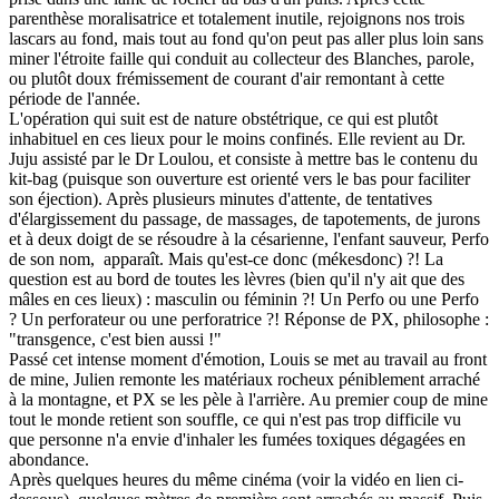
parenthèse moralisatrice et totalement inutile, rejoignons nos trois
lascars au fond, mais tout au fond qu'on peut pas aller plus loin sans
miner l'étroite faille qui conduit au collecteur des Blanches, parole,
ou plutôt doux frémissement de courant d'air remontant à cette
période de l'année.
L'opération qui suit est de nature obstétrique, ce qui est plutôt
inhabituel en ces lieux pour le moins confinés. Elle revient au Dr.
Juju assisté par le Dr Loulou, et consiste à mettre bas le contenu du
kit-bag (puisque son ouverture est orienté vers le bas pour faciliter
son éjection). Après plusieurs minutes d'attente, de tentatives
d'élargissement du passage, de massages, de tapotements, de jurons
et à deux doigt de se résoudre à la césarienne, l'enfant sauveur, Perfo
de son nom, apparaît. Mais qu'est-ce donc (mékesdonc) ?! La
question est au bord de toutes les lèvres (bien qu'il n'y ait que des
mâles en ces lieux) : masculin ou féminin ?! Un Perfo ou une Perfo
? Un perforateur ou une perforatrice ?! Réponse de PX, philosophe :
"transgence, c'est bien aussi !"
Passé cet intense moment d'émotion, Louis se met au travail au front
de mine, Julien remonte les matériaux rocheux péniblement arraché
à la montagne, et PX se les pèle à l'arrière. Au premier coup de mine
tout le monde retient son souffle, ce qui n'est pas trop difficile vu
que personne n'a envie d'inhaler les fumées toxiques dégagées en
abondance.
Après quelques heures du même cinéma (voir la vidéo en lien ci-