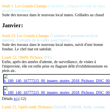
Jeudi 1: Les Grands-Champs
(4 peintres, 1 maçon et visite de deux
anciens présidents)
Suite des travaux dans le nouveau local matos. Grillades au chaud
Janvier:
Jeudi 25: Les Grands-Champs
(5 peintres et ponçeurs au local
matériel, 2 retraités de la vallée pour l'apéro)
Suite des travaux dans le nouveau local matos, suivit d'une bonne
fondue. Le chef mat est satisfait.
Lundi 22, 18h00: Pichoux
(PX)
Enfin, après des années d'attente, de surveillance, de visites à
l'improviste, elle est enfin prise en flagrant délit d'exhibitionnisme en
plein air..
Détails
ici
(-12)
Lundi 22, l'après-midi: Pichouxs
(DenisR, CédricB, Andy, comme