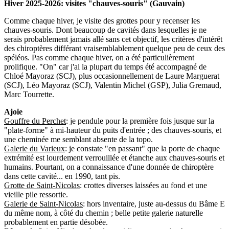
Hiver 2025-2026: visites "chauves-souris" (Gauvain)
Comme chaque hiver, je visite des grottes pour y recenser les
chauves-souris. Dont beaucoup de cavités dans lesquelles je ne
serais probablement jamais allé sans cet objectif, les critères d'intérêt
des chiroptères différant vraisemblablement quelque peu de ceux des
spéléos. Pas comme chaque hiver, on a été particulièrement
prolifique. "On" car j'ai la plupart du temps été accompagné de
Chloé Mayoraz (SCJ), plus occasionnellement de Laure Marguerat
(SCJ), Léo Mayoraz (SCJ), Valentin Michel (GSP), Julia Gremaud,
Marc Tourrette.
Ajoie
Gouffre du Perchet
: je pendule pour la première fois jusque sur la
"plate-forme" à mi-hauteur du puits d'entrée ; des chauves-souris, et
une cheminée me semblant absente de la topo.
Galerie du Varieux
: je constate "en passant" que la porte de chaque
extrémité est lourdement verrouillée et étanche aux chauves-souris et
humains. Pourtant, on a connaissance d'une donnée de chiroptère
dans cette cavité... en 1990, tant pis.
Grotte de Saint-Nicolas
: crottes diverses laissées au fond et une
vieille pile ressortie.
Galerie de Saint-Nicolas
: hors inventaire, juste au-dessus du Bâme E
du même nom, à côté du chemin ; belle petite galerie naturelle
probablement en partie désobée.