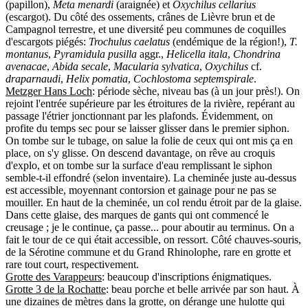
(papillon),
Meta menardi
(araignée) et
Oxychilus cellarius
(escargot). Du côté des ossements, crânes de Lièvre brun et de
Campagnol terrestre, et une diversité peu communes de coquilles
d'escargots piégés:
Trochulus caelatus
(endémique de la région!),
T.
montanus
,
Pyramidula pusilla
aggr.,
Helicella itala
,
Chondrina
avenacae
,
Abida secale
,
Macularia sylvatica
,
Oxychilus
cf.
draparnaudi
,
Helix pomatia
,
Cochlostoma
septemspirale
.
Metzger Hans Loch
: période sèche, niveau bas (à un jour près!). On
rejoint l'entrée supérieure par les étroitures de la rivière, repérant au
passage l'étrier jonctionnant par les plafonds. Évidemment, on
profite du temps sec pour se laisser glisser dans le premier siphon.
On tombe sur le tubage, on salue la folie de ceux qui ont mis ça en
place, on s'y glisse. On descend davantage, on rêve au croquis
d'explo, et on tombe sur la surface d'eau remplissant le siphon
semble-t-il effondré (selon inventaire). La cheminée juste au-dessus
est accessible, moyennant contorsion et gainage pour ne pas se
mouiller. En haut de la cheminée, un col rendu étroit par de la glaise.
Dans cette glaise, des marques de gants qui ont commencé le
creusage ; je le continue, ça passe... pour aboutir au terminus. On a
fait le tour de ce qui était accessible, on ressort. Côté chauves-souris,
de la Sérotine commune et du Grand Rhinolophe, rare en grotte et
rare tout court, respectivement.
Grotte des Varappeurs
: beaucoup d'inscriptions énigmatiques.
Grotte 3 de la Rochatte
: beau porche et belle arrivée par son haut. À
une dizaines de mètres dans la grotte, on dérange une hulotte qui