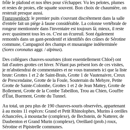
frôle le plafond et nos têtes pour s'échapper. Vu les pelotes, plumes
et restes de proies, elle squatte souvent. Bon choix de chaumière, on
resterait presque aussi.
Franzosenloch
: le premier puits s'ouvrant discrètement dans la salle
d'entrée fait un piège à faune considérable. La colonne vertébrale de
rongeur mentionnée dans l'inventaire est toujours là; mieux, il reste
avec quasiment tous les os. C'est un écureuil. Sont également
remontés dans un gant-pendentif et identifiés des crânes de Sérotine
commune, Campagnol des champs et musaraigne indéterminée
(
Sorex coronatus
aggr. /
alpinus
).
Des collègues chauves-souristes (dont essentiellement Chloé) ont
fait d'autres grottes cet hiver. N'étant pas présent lors de ces visites,
je m'abstiendrai de commentaires et ne vous transmets ici que la liste
brute: Grottes 1 et 2 de Saint-Brais, Grotte 1 de Vautenaivre, Creux
de Prescendaine, Grotte de la Foule, Souterrain du Mehyre, Petite
Grotte de Sainte-Colombe, Grottes 1 et 2 de Jean Mattey, Grotte de
Bollement, Grotte de la Combe Tabeillon, Trou au Chien, Gouffre
d'État, Buement, Grotte du Tunnel.
Au total, un peu plus de 190 chauves-souris observées, appartenant
à au moins 11 espèces: Grand et Petit Rhinolophes, Murins à oreilles
échancrées, à moustache (complexe), de Bechstein, de Natterer, de
Daubenton et Grand Murin (complexe), Oreillard (prob.) roux,
Sérotine et Pipistrelle communes.