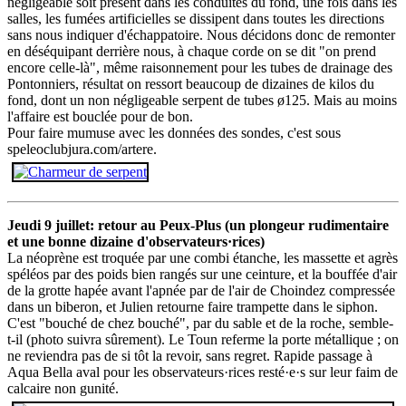
négligeable soit présent dans les conduites du fond, une fois dans les
salles, les fumées artificielles se dissipent dans toutes les directions
sans nous indiquer d'échappatoire. Nous décidons donc de remonter
en déséquipant derrière nous, à chaque corde on se dit "on prend
encore celle-là", même raisonnement pour les tubes de drainage des
Pontonniers, résultat on ressort beaucoup de dizaines de kilos du
fond, dont un non négligeable serpent de tubes ø125. Mais au moins
l'affaire est bouclée pour de bon.
Pour faire mumuse avec les données des sondes, c'est sous
speleoclubjura.com/artere.
Jeudi 9 juillet: retour au Peux-Plus (un plongeur rudimentaire
et une bonne dizaine d'observateurs·rices)
La néoprène est troquée par une combi étanche, les massette et agrès
spéléos par des poids bien rangés sur une ceinture, et la bouffée d'air
de la grotte hapée avant l'apnée par de l'air de Choindez compressée
dans un biberon, et Julien retourne faire trampette dans le siphon.
C'est "bouché de chez bouché", par du sable et de la roche, semble-
t-il (photo suivra sûrement). Le Toun referme la porte métallique ; on
ne reviendra pas de si tôt la revoir, sans regret. Rapide passage à
Aqua Bella aval pour les observateurs·rices resté·e·s sur leur faim de
calcaire non gunité.