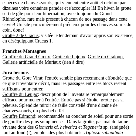
espèces de chauves-souris, qui viennent entre août et octobre par
dizaines voire centaines parader et s'accoupler là! En hiver, la grotte
sert de gîte pour leur hibernation, avec toujours du Grand
Rhinolophe, rare mais présent à chacun de nos passage dans cette
cavité! Un site particulièrement précieux pour les chauves-souris du
coin, donc!
Grotte 2 de Cracus
: visitée le lendemain d'avoir appris son existence,
en déséquippant Cracus 1.
Franches-Montagnes
Gouffre du Grand Creux
,
Grotte de Lajoux
,
Grotte du Craloup
,
Gallerie artificielle de Muriaux
(rien à dire).
Jura bernois
Grotte du Gore Virat
: l'entrée semble plus récemment effondrée que
ce que l'inventaire décrit, mais les passages entre les blocs restent
suffisants pour entrer.
Gouffre du Leujac
: description de l'inventaire remarquablement
efficace pour mener à l'entrée. Entrée pas si étroite, grotte pas si
péteuse. Splendide miroir de faille constellé d'une dizaine de
chauves-souris, du plus bel effet.
Gouffre Edmond
: recommandée au coucher de soleil pour une sortie
de gouffre des plus somptueuses. Dans la grotte, pas mal de faune
vivante dont des
Glomeris
cf.
helvetica
et
Tegeneria
sp. (araignée)
tout au fond (!), en plus des plus habituels
Triphosa sabaudiata