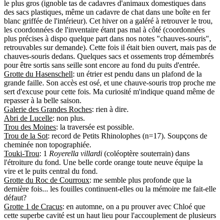
le plus gros (ignoble tas de cadavres d'animaux domestiques dans
des sacs plastiques, même un cadavre de chat dans une boîte en fer
blanc griffée de l'intérieur). Cet hiver on a galéré à retrouver le trou,
les coordonnées de l'inventaire étant pas mal à côté (coordonnées
plus précises à dispo quelque part dans nos notes "chauves-souris",
retrouvables sur demande). Cette fois il était bien ouvert, mais pas de
chauves-souris dedans. Quelques sacs et ossements trop démembrés
pour être sortis sans seille sont encore au fond du puits d'entrée.
Grotte du Hasenschell
: un étrier est pendu dans un plafond de la
grande faille. Son accès est osé, et une chauve-souris trop proche me
sert d'excuse pour cette fois. Ma curiosité m'indique quand même de
repasser à la belle saison.
Galerie des Grandes Roches
: rien à dire.
Abri de Lucelle
: non plus.
Trou des Moines
: la traversée est possible.
Trou de la Sot
: record de Petits Rhinolophes (n=17). Soupçons de
cheminée non topographiée.
Touki-Trou
: 1
Royerella villardi
(coléoptère souterrain) dans
l'étroiture du fond. Une belle corde orange toute neuve équipe la
vire et le puits central du fond.
Grotte du Roc de Courroux
: me semble plus profonde que la
dernière fois... les fouilles continuent-elles ou la mémoire me fait-elle
défaut?
Grotte 1 de Cracus
: en automne, on a pu prouver avec Chloé que
cette superbe cavité est un haut lieu pour l'accouplement de plusieurs