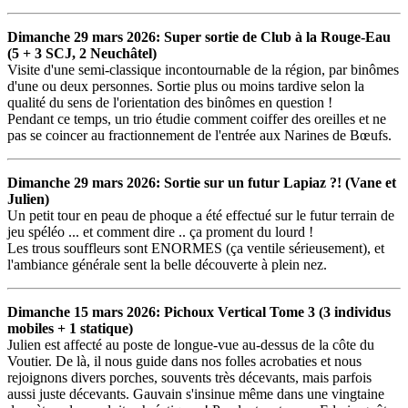
Dimanche 29 mars 2026: Super sortie de Club à la Rouge-Eau
(5 + 3 SCJ, 2 Neuchâtel)
Visite d'une semi-classique incontournable de la région, par binômes
d'une ou deux personnes. Sortie plus ou moins tardive selon la
qualité du sens de l'orientation des binômes en question !
Pendant ce temps, un trio étudie comment coiffer des oreilles et ne
pas se coincer au fractionnement de l'entrée aux Narines de Bœufs.
Dimanche 29 mars 2026: Sortie sur un futur Lapiaz ?! (Vane et
Julien)
Un petit tour en peau de phoque a été effectué sur le futur terrain de
jeu spéléo ... et comment dire .. ça proment du lourd !
Les trous souffleurs sont ENORMES (ça ventile sérieusement), et
l'ambiance générale sent la belle découverte à plein nez.
Dimanche 15 mars 2026: Pichoux Vertical Tome 3 (3 individus
mobiles + 1 statique)
Julien est affecté au poste de longue-vue au-dessus de la côte du
Voutier. De là, il nous guide dans nos folles acrobaties et nous
rejoignons divers porches, souvents très décevants, mais parfois
aussi juste décevants. Gauvain s'insinue même dans une vingtaine