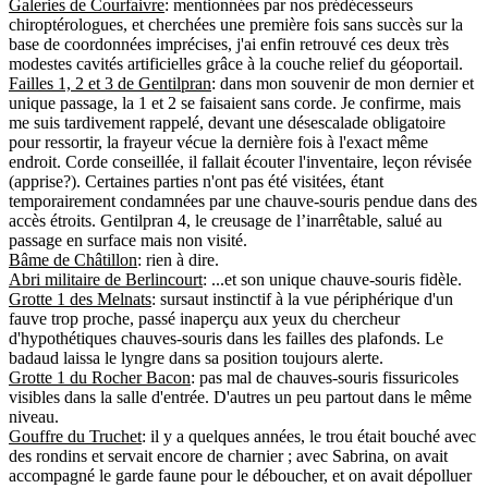
Galeries de Courfaivre
: mentionnées par nos prédécesseurs
chiroptérologues, et cherchées une première fois sans succès sur la
base de coordonnées imprécises, j'ai enfin retrouvé ces deux très
modestes cavités artificielles grâce à la couche relief du géoportail.
Failles 1, 2 et 3 de Gentilpran
: dans mon souvenir de mon dernier et
unique passage, la 1 et 2 se faisaient sans corde. Je confirme, mais
me suis tardivement rappelé, devant une désescalade obligatoire
pour ressortir, la frayeur vécue la dernière fois à l'exact même
endroit. Corde conseillée, il fallait écouter l'inventaire, leçon révisée
(apprise?). Certaines parties n'ont pas été visitées, étant
temporairement condamnées par une chauve-souris pendue dans des
accès étroits. Gentilpran 4, le creusage de l’inarrêtable, salué au
passage en surface mais non visité.
Bâme de Châtillon
: rien à dire.
Abri militaire de Berlincourt
: ...et son unique chauve-souris fidèle.
Grotte 1 des Melnats
: sursaut instinctif à la vue périphérique d'un
fauve trop proche, passé inaperçu aux yeux du chercheur
d'hypothétiques chauves-souris dans les failles des plafonds. Le
badaud laissa le lyngre dans sa position toujours alerte.
Grotte 1 du Rocher Bacon
: pas mal de chauves-souris fissuricoles
visibles dans la salle d'entrée. D'autres un peu partout dans le même
niveau.
Gouffre du Truchet
: il y a quelques années, le trou était bouché avec
des rondins et servait encore de charnier ; avec Sabrina, on avait
accompagné le garde faune pour le déboucher, et on avait dépolluer