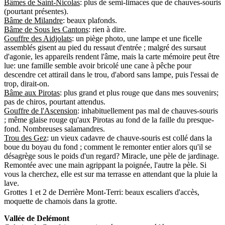
Bâmes de Saint-Nicolas
: plus de semi-limaces que de chauves-souris
(pourtant présentes).
Bâme de Milandre
: beaux plafonds.
Bâme de Sous les Cantons
: rien à dire.
Gouffre des Aidjolats
: un piège photo, une lampe et une ficelle
assemblés gisent au pied du ressaut d'entrée ; malgré des sursaut
d'agonie, les appareils rendent l'âme, mais la carte mémoire peut être
lue: une famille semble avoir bricolé une cane à pêche pour
descendre cet attirail dans le trou, d'abord sans lampe, puis l'essai de
trop, dirait-on.
Bâme aux Pirotas
: plus grand et plus rouge que dans mes souvenirs;
pas de chiros, pourtant attendus.
Gouffre de l'Ascension
: inhabituellement pas mal de chauves-souris
; même glaise rouge qu'aux Pirotas au fond de la faille du presque-
fond. Nombreuses salamandres.
Trou des Gez
: un vieux cadavre de chauve-souris est collé dans la
boue du boyau du fond ; comment le remonter entier alors qu'il se
désagrège sous le poids d'un regard? Miracle, une pèle de jardinage.
Remontée avec une main agrippant la poignée, l'autre la pèle. Si
vous la cherchez, elle est sur ma terrasse en attendant que la pluie la
lave.
Grottes 1 et 2 de Derrière Mont-Terri: beaux escaliers d'accès,
moquette de chamois dans la grotte.
Vallée de Delémont