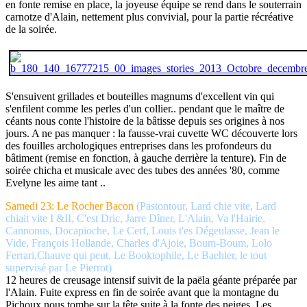
en fonte remise en place, la joyeuse équipe se rend dans le souterrain
carnotze d'Alain, nettement plus convivial, pour la partie récréative
de la soirée.
S'ensuivent grillades et bouteilles magnums d'excellent vin qui
s'enfilent comme les perles d'un collier.. pendant que le maître de
céants nous conte l'histoire de la bâtisse depuis ses origines à nos
jours. A ne pas manquer : la fausse-vrai cuvette WC découverte lors
des fouilles archologiques entreprises dans les profondeurs du
bâtiment (remise en fonction, à gauche derrière la tenture). Fin de
soirée chicha et musicale avec des tubes des années '80, comme
Evelyne les aime tant ..
Samedi 23: Le Rocher Bacon
(Pastontour, Lard chie vite, Lard
chiait vite I &II, C'est Dric, Jarre Dîner, L'Alain, Va l'Hairie,
Cannonus, Docapioche, Le Cerf, Louis t'es Dégeulasse, Jean le
Vide, François Hollande, Charles d'Ajoie, Boum-Boum, Lolo
Ferrari,Chauve qui peut, Le Booktophile, Le Baehler, le tout
supervisé par Le Pierrot)
12 heures de creusage intensif suivit de la paëla géante préparée par
l'Alain. Fuite express en fin de soirée avant que la montagne du
Pichoux nous tombe sur la tête suite à la fonte des neiges. Les