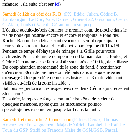
méandre... (la suite c'est par
ici
)
Samedi 8: 12h du côté des R. B.
(PX, Eddie, Julien, Cédric B,
Lambourgini, Le Doc, Valé, Damien, Guenot x2, Géranium, Cédric
C, Alain, Louis et Valé du Géranium au souper)
L'équipe gueule-de-bois donnera le premier coup de pioche dans le
tas de boue qui obstrue encore et encore et toujours le fond des
Rocher Bacon. Les déblais sont évacués et seront repris quatre
heures plus tard au niveau du caillebotis par l'équipe fit 11h-15h.
Pendant ce temps déblayage de minage à la Grille pour votre
archiviste. Puis la dernière équipe reprend la main dans la foulée, et
Cédric C manque de se faire aplatir sous près de 100 kg de caillasse.
Du coup abandon momentané de la zone du fond, à mentionner
qu'environ 50cm de première ont été faits dans une galerie
sans
creusage !
Une première depuis des lustres... et 3 m de vide sont
visibles au-delà de la zone instable...
Saluons les performances respectives des deux Cédric qui creusèrent
8h chacun!
En soirée, le repas de forçats connut le baptême de racleur de
quelques membres, après quoi les discussions politico-
spéléologiques résonnèrent jusque tard dans la nuit...
Samedi 1 et dimanche 2: Cours Topo
(Patrick Dériaz, Thomas
Arbenz pour l'enseignement, Maja de Zürich, Bambel, Le Raf, Le
Toun du GSP, Stadji ou François Maire du GSN/GSB, Pascal,