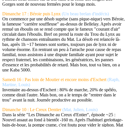
Gorges sont de nouveau fermées pour le longs mois.
Dimanche 17 : Béroie puis Lynx
(Un beau brelan d'indécis)
On commence par une désob suprise (sans pique-nique) vers Béroie,
la fameuse "carrière souffleuse" au-dessus de Bellelay. Après avoir
remué un éboulis on se rend compte que le fameux "courant d'air"
circulait dans l'éboulis. Bref on prend la route du Trou du Lynx au
rythme de chansons entraînantes du Mat. La désob est relancée là-
bas, après 1h ~17 bennes sont sorties, toujours pas de lynx ni de
volume énorme. En rentrant un peu à l'arrache pour cause de repas
familial, nous assistons à une dispute familiale ayant pour sujet le
respect fraternel, les combinaisons, les génératrices, les pannes
d'essence et les probabilités de retard. Mais bon, tout va bien, on a
une Kaba 5000.
Samedi 16 : Pas loin de Moutier et encore moins d'Eschert
(Raph,
Martine, Louis)
Inventaire au-dessus d'Eschert : 80% de marche, 20% de spéléo,
comme dirait l'autre. Mais bon, on a le temps de "rentrer dans le
trou" avant la nuit. Journée productive au possible.
Dimanche 10 : Le Creux Dentier
(Mat, Julien, Louis)
Dans la série "Les Dimanche au Creux d'Entier", épisode ~25 :
Nouvel assaut au fond à bientôt -160 m. Après l'habituel grelottage-
bain-de-boue, la pompe crame, c'est foutu pour vider le siphon. Mat