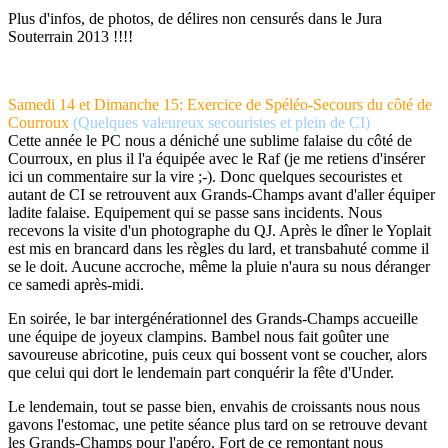
Plus d'infos, de photos, de délires non censurés dans le Jura
Souterrain 2013 !!!!
Samedi 14 et Dimanche 15: Exercice de Spéléo-Secours du côté de
Courroux
(Quelques valeureux secouristes et plein de CI)
Cette année le PC nous a déniché une sublime falaise du côté de
Courroux, en plus il l'a équipée avec le Raf (je me retiens d'insérer
ici un commentaire sur la vire ;-). Donc quelques secouristes et
autant de CI se retrouvent aux Grands-Champs avant d'aller équiper
ladite falaise. Equipement qui se passe sans incidents. Nous
recevons la visite d'un photographe du QJ. Après le dîner le Yoplait
est mis en brancard dans les règles du lard, et transbahuté comme il
se le doit. Aucune accroche, même la pluie n'aura su nous déranger
ce samedi après-midi.
En soirée, le bar intergénérationnel des Grands-Champs accueille
une équipe de joyeux clampins. Bambel nous fait goûter une
savoureuse abricotine, puis ceux qui bossent vont se coucher, alors
que celui qui dort le lendemain part conquérir la fête d'Under.
Le lendemain, tout se passe bien, envahis de croissants nous nous
gavons l'estomac, une petite séance plus tard on se retrouve devant
les Grands-Champs pour l'apéro. Fort de ce remontant nous