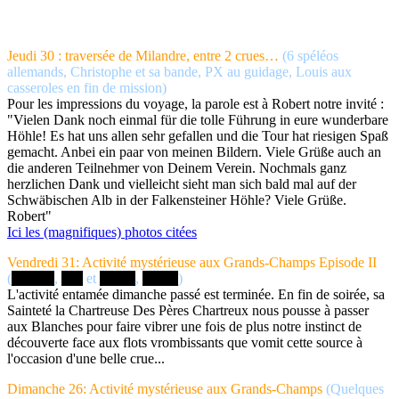
Jeudi 30 : traversée de Milandre, entre 2 crues…
(6 spéléos
allemands, Christophe et sa bande, PX au guidage, Louis aux
casseroles en fin de mission)
Pour les impressions du voyage, la parole est à Robert notre invité :
"Vielen Dank noch einmal für die tolle Führung in eure wunderbare
Höhle! Es hat uns allen sehr gefallen und die Tour hat riesigen Spaß
gemacht. Anbei ein paar von meinen Bildern. Viele Grüße auch an
die anderen Teilnehmer von Deinem Verein. Nochmals ganz
herzlichen Dank und vielleicht sieht man sich bald mal auf der
Schwäbischen Alb in der Falkensteiner Höhle? Viele Grüße.
Robert"
Ici les (magnifiques) photos citées
Vendredi 31: Activité mystérieuse aux Grands-Champs Episode II
(
______
,
___
et
_____
,
_____
)
L'activité entamée dimanche passé est terminée. En fin de soirée, sa
Sainteté la Chartreuse Des Pères Chartreux nous pousse à passer
aux Blanches pour faire vibrer une fois de plus notre instinct de
découverte face aux flots vrombissants que vomit cette source à
l'occasion d'une belle crue...
Dimanche 26: Activité mystérieuse aux Grands-Champs
(Quelques