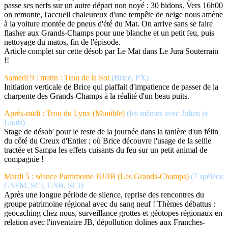
passe ses nerfs sur un autre départ non noyé : 30 bidons. Vers 16h00
on remonte, l'accueil chaleureux d'une tempête de neige nous amène
à la voiture montée de pneus d'été du Mat. On arrive sans se faire
flasher aux Grands-Champs pour une blanche et un petit feu, puis
nettoyage du matos, fin de l'épisode.
Article complet sur cette désob par Le Mat dans Le Jura Souterrain
!!
Samedi 9 : matin : Trou de la Sot
(Brice, PX)
Initiation verticale de Brice qui piaffait d'impatience de passer de la
charpente des Grands-Champs à la réalité d'un beau puits.
Après-midi : Trou du Lynx (Monible)
(les mêmes avec Julien et
Louis)
Stage de désob' pour le reste de la journée dans la tanière d'un félin
du côté du Creux d'Entier ; où Brice découvre l'usage de la seille
tractée et Sampa les effets cuisants du feu sur un petit animal de
compagnie !
Mardi 5 : séance Patrimoine JU/JB (Les Grands-Champs)
(7 spéléos
GSFM, SCI, GSB, SCJ)
Après une longue période de silence, reprise des rencontres du
groupe patrimoine régional avec du sang neuf ! Thèmes débattus :
geocaching chez nous, surveillance grottes et géotopes régionaux en
relation avec l'inventaire JB, dépollution dolines aux Franches-