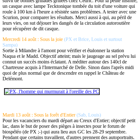
suivit de bonnes grillades grillées chez Cédric. Pour la petite histoire,
un casque avec lampe Tecktonique tombée du toit d'une voiture qui
roule à 100 km à l'heure a résistée sans problèmes. A tester avec une
Scurion, pour comparer les résultats. Merci aussi à qui, au péril de
leurs vies, on sut déjouer les dangés de la circulation autoroutière
pour récupérer de dit casque.
Mercredi 14 août : Sous la joie
(PX et Brice, Louis et surtout
Sampa)
Sortie à Milandre à l'amont pour vérifier et étalonner la station
Naqua et le Madd. Objectif atteint; mais le jaugeage au sel prévu lui
connut un succès moins éclatant. A méditer autour des 140cl de
Chartreuse acquis à l'Intermarché de Delle. Sinon dans l'après midi
quoi de plus normal que de descendre en rappel le Château de
Delémont.
Mardi 13 août : Sous la forêt d'Entier
(Sab, Louis)
Pour les vacanciers du mardi départ au Creux d'Entier; objectif petit
lac, dans le but de poser des pièges à insectes pour le forum de
biospéléo (de PX ;-) qui aura lieu aux GC les 28-29 septembre.
Pendant que certains travaillent, d'autres prennent des autoportraits.