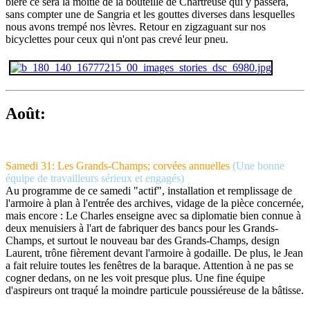
bière ce sera la moitié de la bouteille de Chartreuse qui y passera,
sans compter une de Sangria et les gouttes diverses dans lesquelles
nous avons trempé nos lèvres. Retour en zigzaguant sur nos
bicyclettes pour ceux qui n'ont pas crevé leur pneu.
Août:
Samedi 31: Les Grands-Champs; corvées annuelles
(Une bonne
équipe de travailleurs sérieux et engagés)
Au programme de ce samedi "actif", installation et remplissage de
l'armoire à plan à l'entrée des archives, vidage de la pièce concernée,
mais encore : Le Charles enseigne avec sa diplomatie bien connue à
deux menuisiers à l'art de fabriquer des bancs pour les Grands-
Champs, et surtout le nouveau bar des Grands-Champs, design
Laurent, trône fièrement devant l'armoire à godaille. De plus, le Jean
a fait reluire toutes les fenêtres de la baraque. Attention à ne pas se
cogner dedans, on ne les voit presque plus. Une fine équipe
d'aspireurs ont traqué la moindre particule poussiéreuse de la bâtisse.