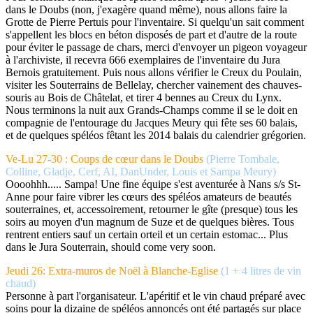
dans le Doubs (non, j'exagère quand même), nous allons faire la
Grotte de Pierre Pertuis pour l'inventaire. Si quelqu'un sait comment
s'appellent les blocs en béton disposés de part et d'autre de la route
pour éviter le passage de chars, merci d'envoyer un pigeon voyageur
à l'archiviste, il recevra 666 exemplaires de l'inventaire du Jura
Bernois gratuitement. Puis nous allons vérifier le Creux du Poulain,
visiter les Souterrains de Bellelay, chercher vainement des chauves-
souris au Bois de Châtelat, et tirer 4 bennes au Creux du Lynx.
Nous terminons la nuit aux Grands-Champs comme il se le doit en
compagnie de l'entourage du Jacques Meury qui fête ses 60 balais,
et de quelques spéléos fêtant les 2014 balais du calendrier grégorien.
Ve-Lu 27-30 : Coups de cœur dans le Doubs
(Pierre Tombale,
Colline, Gladje, Cerf, AI, DanUnder, Louis et Sampa Meury)
Oooohhh..... Sampa! Une fine équipe s'est aventurée à Nans s/s St-
Anne pour faire vibrer les cœurs des spéléos amateurs de beautés
souterraines, et, accessoirement, retourner le gîte (presque) tous les
soirs au moyen d'un magnum de Suze et de quelques bières. Tous
rentrent entiers sauf un certain orteil et un certain estomac... Plus
dans le Jura Souterrain, should come very soon.
Jeudi 26: Extra-muros de Noël à Blanche-Eglise
(1 + 4 litres de vin
chaud)
Personne à part l'organisateur. L'apéritif et le vin chaud préparé avec
soins pour la dizaine de spéléos annoncés ont été partagés sur place