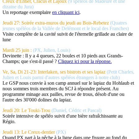
Creux d'Entier, Cracus et Lajoux
(9 spéléos de Madeure et une
dizaine du Jura)
Un reportage exemplaire
en cliquant ici
.
Jeudi 27: Soirée extra-muros du jeudi au Bois-Rebetez
(Quatres
jeunes spéléos de la Vallée de Delémont et le local des Franches)
Visite complète de la cavité suivit de l'éternelle grillade au claire de
lune
Mardi 25 juin :
(PX, Julien, Louis)
Devinette : Il y a 4 queues, 22 boules et 10 pieds aux Grands-
Champs; que s'est-il passé ?
Cliquez ici pour la réponse.
Ve, Sa, Di 21-23: Interlaken, ses bistrots et ses lapiaz
(Petit Charles,
Julien et Louis parmi d'autres spéléos étrangers à notre club)
Le GSP nous convie à son camp annuel sur le lapiaz du Hohlaub et
nous sommes trois membres du SCJ à répondre présent. Au
programme minage aux pailles, revue de trous, désob d'une ou
l'autre des 30'000 dolines du lapiaz.
Jeudi 20: Le Touki-Trou
(Daniel, Cédric et Pascal)
Soirée intensive de spéléo suivit d'une bière rafraîchissante au
Régio.
Jeudi 13: Le Creux-dentier
(PX)
Quand PX part à la pêche à la ligne dans une fissure au fond du