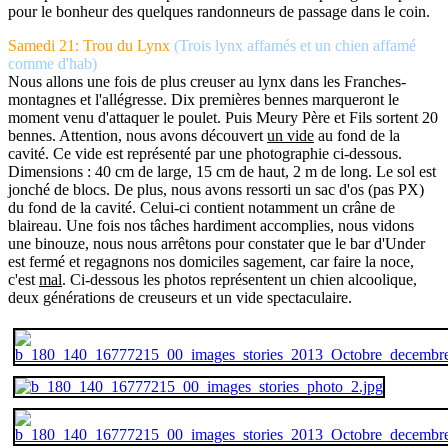
pour le bonheur des quelques randonneurs de passage dans le coin.
Samedi 21: Trou du Lynx
(Trois lynx affamés et un chien affamé
comme d'hab)
Nous allons une fois de plus creuser au lynx dans les Franches-
montagnes et l'allégresse. Dix premières bennes marqueront le
moment venu d'attaquer le poulet. Puis Meury Père et Fils sortent 20
bennes. Attention, nous avons découvert
un vide
au fond de la
cavité. Ce vide est représenté par une photographie ci-dessous.
Dimensions : 40 cm de large, 15 cm de haut, 2 m de long. Le sol est
jonché de blocs. De plus, nous avons ressorti un sac d'os (pas PX)
du fond de la cavité. Celui-ci contient notamment un crâne de
blaireau. Une fois nos tâches hardiment accomplies, nous vidons
une binouze, nous nous arrêtons pour constater que le bar d'Under
est fermé et regagnons nos domiciles sagement, car faire la noce,
c'est
mal
. Ci-dessous les photos représentent un chien alcoolique,
deux générations de creuseurs et un vide spectaculaire.