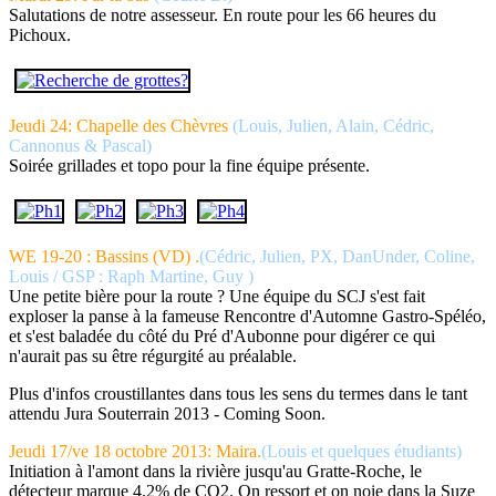
Salutations de notre assesseur. En route pour les 66 heures du
Pichoux.
Jeudi 24: Chapelle des Chèvres
(Louis, Julien, Alain, Cédric,
Cannonus & Pascal)
Soirée grillades et topo pour la fine équipe présente.
WE 19-20 : Bassins (VD) .
(
Cédric, Julien, PX, DanUnder, Coline,
Louis / GSP : Raph Martine, Guy )
Une petite bière pour la route ? Une équipe du SCJ s'est fait
exploser la panse à la fameuse Rencontre d'Automne Gastro-Spéléo,
et s'est baladée du côté du Pré d'Aubonne pour digérer ce qui
n'aurait pas su être régurgité au préalable.
Plus d'infos croustillantes dans tous les sens du termes dans le tant
attendu Jura Souterrain 2013 - Coming Soon.
Jeudi 17/ve 18 octobre 2013: Maira.
(
Louis et quelques étudiants)
Initiation à l'amont dans la rivière jusqu'au Gratte-Roche, le
détecteur marque 4.2% de CO2. On ressort et on noie dans la Suze