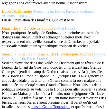
regagnons nos chaumières avec un bonheur inconsidéré.
Lundi 16: Milandre
(Pierrot, Jean, Denis, Pascal et quelques
visiteurs de passage)
Fin de l'instalation des lumières. Que c'est beau.
Dimanche 8 : Du côté de Souboz
(PX et Louis)
Nous pratiquons le rallye de Souboz pour atteindre une série de
dolines sans aucun intérêt et échanger quelques mots avec
respectivement une vieille connaissance du Giambe, une joviale
suisse-allemande, et un sympathique troupeau de vaches.
Samedi 7: Pose de sonde au S1 des Blanches puis Milandre
(Pascal,
Charles le Petit, PX et Louis)
Seul en bicyclette dans une vallée de Delémont qui se réveille de la
torpeur du Chant du Gros, seul donc tel un président aux Grands-
Champs le jeudi du camp de Derbo (mais sans cervelas), j'installe
deux sondes au fond du siphon un. Quelques bleus aux genoux et
coups de pédale plus tard, un PX frais comme la rose malgré une
nuit agitée, me récupère aux Grands-Champs. Nous faisons de la
politique indirecte au volant de la Honda pour aller réparer la station
Naqua au Maira, puis la bière à la main, nous rejoignons Charles et
Pascal, qui, la bière à la main, saluent notre initiative d'avoir pris des
bières, car leurs bières étaient presque vides. Il paraît qu'ils ont
installé des cordes
dans la Grotte Touristique
et que Pierrot a réussi