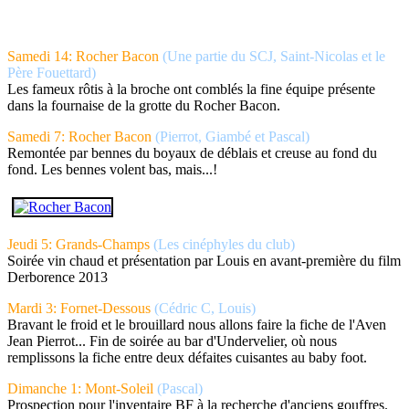
Samedi 14: Rocher Bacon
(Une partie du SCJ, Saint-Nicolas et le
Père Fouettard)
Les fameux rôtis à la broche ont comblés la fine équipe présente
dans la fournaise de la grotte du Rocher Bacon.
Samedi 7: Rocher Bacon
(Pierrot, Giambé et Pascal)
Remontée par bennes du boyaux de déblais et creuse au fond du
fond. Les bennes volent bas, mais...!
Jeudi 5: Grands-Champs
(Les cinéphyles du club)
Soirée vin chaud et présentation par Louis en avant-première du film
Derborence 2013
Mardi 3: Fornet-Dessous
(Cédric C, Louis)
Bravant le froid et le brouillard nous allons faire la fiche de l'Aven
Jean Pierrot... Fin de soirée au bar d'Undervelier, où nous
remplissons la fiche entre deux défaites cuisantes au baby foot.
Dimanche 1: Mont-Soleil
(Pascal)
Prospection pour l'inventaire BF à la recherche d'anciens gouffres.