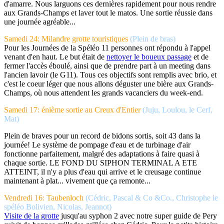
d'amarre. Nous larguons ces dernières rapidement pour nous rendre
aux Grands-Champs et laver tout le matos. Une sortie réussie dans
une journée agréable...
Samedi 24: Milandre grotte touristiques
(Plein de bras)
Pour les Journées de la Spéléo 11 personnes ont répondu à l'appel
venant d'en haut. Le but était de
nettoyer le boueux passage
et de
fermer l'accès éboulé, ainsi que de prendre part à un meeting dans
l'ancien lavoir (le G11). Tous ces objectifs sont remplis avec brio, et
c'est le coeur léger que nous allons déguster une bière aux Grands-
Champs, où nous attendent les grands vacanciers du week-end.
Samedi 17: énième sortie au Creux d'Entier
(Juju, Loulou, le Cerf,
Mat)
Plein de braves pour un record de bidons sortis, soit 43 dans la
journée! Le système de pompage d'eau et de turbinage d'air
fonctionne parfaitement, malgré des adaptations à faire quasi à
chaque sortie. LE FOND DU SIPHON TERMINAL A ETE
ATTEINT, il n'y a plus d'eau qui arrive et le creusage continue
maintenant à plat... vivement que ça remonte...
Vendredi 16: Taubenloch
(Cédric, Pascal & Co &Co., Christophe le
spéléo Bolivien, Nicolas, Jeannot)
Visite de la grotte
jusqu'au syphon 2 avec notre super guide de Pery