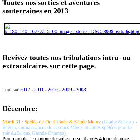
Toutes nos sorties et aventures
souterraines en 2013
Revivez toutes nos tribulations intra- ou
extracalcaires sur cette page.
Tout sur
2012
-
2011
-
2010
-
2009
-
2008
Décembre:
Mardi 31 : Spéléo de Fin d'année & Soirée Meury
(Gladje & Louis -
Speleo, connaissances du Jacques Meury et autres spéléos pour le
soir du 31 aux Grands-Champs)
Pour combler le manque de spéléo ressenti après 4 jours de noce