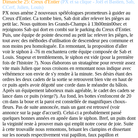
Dimanche 25: Creux d'Entier
(PX et sa clique - Joël et Bastien, Sab,
CCerf, Julien, Louis)
PX nous amène 2 nouveaux spéléologues prometteurs à guider au
Creux d'Entier. Ca tombe bien, Sab doit aller relever les pièges au
petit lac. Nous quittons les Grands-Champs à 13h00min00sec et
rejoignons Sab qui dort en combi sur le parking du Creux d'Entier.
Puis, une équipe de pointe descend au petit lac relever les pièges, le
tout avec des méthodes d'utilisation de descendeur peu commune et
non moins peu homologuée. En remontant, la proposition d'aller
voir le siphon à -76 m enchantera cette équipe composée de Sab et
Louis. Stupeur et tremblements, le siphon est vide (pour la première
fois de l'histoire ?). Nous élaborons un stratagème pour revenir assez
vite mais Julien que nous croisons en remontant nous indique avec
véhémence son envie de s'y rendre à la minute. Ses désirs étant des
ordres les deux cadets de la sortie se retrouvent bien vite en haut de
ce puits après avoir dégotté une corde dans le méandre du bâlois.
Après un équipement laborieux mais agréable, le cadet des cadets se
lance dans ce puits (vierge?). Au fond, les bottes s'enfoncent de 20
cm dans la boue et la paroi est constellée de magnifiques choux-
fleurs. Pas de suite annoncée, mais un gant est retrouvé (voir
annonce sur la page d'accueil). Celui-ci a probablement passé
quelques bonnes années en apnée dans le siphon. Bref, un puits dont
la virginité reste à prouver mais qui emplit notre coeur de joie. Suite
à cette trouvaille nous remontons, brisant les clampins et dissertant
sur les noeuds respectivement vrai papillon, faux papillon et