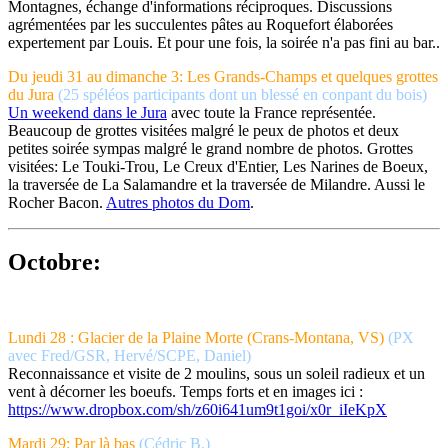
Montagnes, échange d'informations réciproques. Discussions
agrémentées par les succulentes pâtes au Roquefort élaborées
expertement par Louis. Et pour une fois, la soirée n'a pas fini au bar..
Du jeudi 31 au dimanche 3: Les Grands-Champs et quelques grottes
du Jura
(25 spéléos participants dont un blessé en conpant du bois)
Un weekend dans le Jura
avec toute la France représentée.
Beaucoup de grottes visitées malgré le peux de photos et deux
petites soirée sympas malgré le grand nombre de photos. Grottes
visitées: Le Touki-Trou, Le Creux d'Entier, Les Narines de Boeux,
la traversée de La Salamandre et la traversée de Milandre. Aussi le
Rocher Bacon.
Autres photos du Dom
.
Octobre:
Lundi 28 : Glacier de la Plaine Morte (Crans-Montana, VS)
(PX
avec Fred/GSR, Hervé/SCPE, Daniel)
Reconnaissance et visite de 2 moulins, sous un soleil radieux et un
vent à décorner les boeufs. Temps forts et en images ici :
https://www.dropbox.com/sh/z60i641um9t1goi/x0r_iIeKpX
Mardi 29: Par là bas
(Cédric B.)