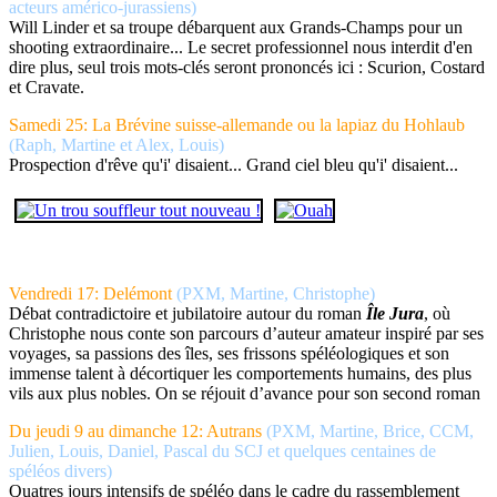
acteurs américo-jurassiens)
Will Linder et sa troupe débarquent aux Grands-Champs pour un
shooting extraordinaire... Le secret professionnel nous interdit d'en
dire plus, seul trois mots-clés seront prononcés ici : Scurion, Costard
et Cravate.
Samedi 25: La Brévine suisse-allemande ou la lapiaz du Hohlaub
(Raph, Martine et Alex, Louis)
Prospection d'rêve qu'i' disaient... Grand ciel bleu qu'i' disaient...
Vendredi 17: Delémont
(PXM, Martine, Christophe)
Débat contradictoire et jubilatoire autour du roman
Île Jura
, où
Christophe nous conte son parcours d’auteur amateur inspiré par ses
voyages, sa passions des îles, ses frissons spéléologiques et son
immense talent à décortiquer les comportements humains, des plus
vils aux plus nobles. On se réjouit d’avance pour son second roman
Du jeudi 9 au dimanche 12: Autrans
(PXM, Martine, Brice, CCM,
Julien, Louis, Daniel, Pascal du SCJ et quelques centaines de
spéléos divers)
Quatres jours intensifs de spéléo dans le cadre du rassemblement