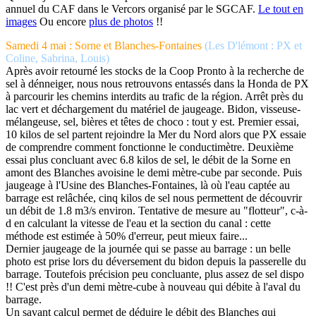
annuel du CAF dans le Vercors organisé par le SGCAF.
Le tout en
images
Ou encore
plus de photos
!!
Samedi 4 mai : Sorne et Blanches-Fontaines
(Les D'lémont : PX et
Coline, Sabrina, Louis)
Après avoir retourné les stocks de la Coop Pronto à la recherche de
sel à dénneiger, nous nous retrouvons entassés dans la Honda de PX
à parcourir les chemins interdits au trafic de la région. Arrêt près du
lac vert et déchargement du matériel de jaugeage. Bidon, visseuse-
mélangeuse, sel, bières et têtes de choco : tout y est. Premier essai,
10 kilos de sel partent rejoindre la Mer du Nord alors que PX essaie
de comprendre comment fonctionne le conductimètre. Deuxième
essai plus concluant avec 6.8 kilos de sel, le débit de la Sorne en
amont des Blanches avoisine le demi mètre-cube par seconde. Puis
jaugeage à l'Usine des Blanches-Fontaines, là où l'eau captée au
barrage est relâchée, cinq kilos de sel nous permettent de découvrir
un débit de 1.8 m3/s environ. Tentative de mesure au "flotteur", c-à-
d en calculant la vitesse de l'eau et la section du canal : cette
méthode est estimée à 50% d'erreur, peut mieux faire...
Dernier jaugeage de la journée qui se passe au barrage : un belle
photo est prise lors du déversement du bidon depuis la passerelle du
barrage. Toutefois précision peu concluante, plus assez de sel dispo
!! C'est près d'un demi mètre-cube à nouveau qui débite à l'aval du
barrage.
Un savant calcul permet de déduire le débit des Blanches qui