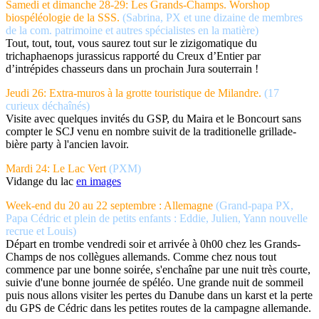
Samedi et dimanche 28-29
: Les Grands-Champs. Worshop
biospéléologie de la SSS.
(Sabrina, PX et une dizaine de membres
de la com. patrimoine et autres spécialistes en la matière)
Tout, tout, tout, vous saurez tout sur le zizigomatique du
trichaphaenops jurassicus rapporté du Creux d’Entier par
d’intrépides chasseurs dans un prochain Jura souterrain !
Jeudi 26: Extra-muros à la grotte touristique de Milandre.
(17
curieux déchaînés)
Visite avec quelques invités du GSP, du Maira et le Boncourt sans
compter le SCJ venu en nombre suivit de la traditionelle grillade-
bière party à l'ancien lavoir.
Mardi 24: Le Lac Vert
(PXM)
Vidange du lac
en images
Week-end du 20 au 22 septembre : Allemagne
(
Grand-papa PX,
Papa Cédric et plein de petits enfants : Eddie, Julien, Yann nouvelle
recrue et Louis
)
Départ en trombe vendredi soir et arrivée à 0h00 chez les Grands-
Champs de nos collègues allemands. Comme chez nous tout
commence par une bonne soirée, s'enchaîne par une nuit très courte,
suivie d'une bonne journée de spéléo. Une grande nuit de sommeil
puis nous allons visiter les pertes du Danube dans un karst et la perte
du GPS de Cédric dans les petites routes de la campagne allemande.