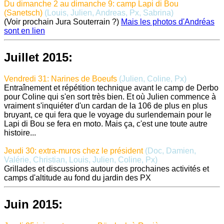
Du dimanche 2 au dimanche 9: camp Lapi di Bou
(Sanetsch)
(Louis, Julien, Andreas, Px, Sabrina)
(Voir prochain Jura Souterrain ?)
Mais les photos d'Andréas
sont en lien
Juillet 2015:
Vendredi 31: Narines de Boeufs
(Julien, Coline, Px)
Entraînement et répétition technique avant le camp de Derbo
pour Coline qui s'en sort très bien. Et où Julien commence à
vraiment s'inquiéter d'un cardan de la 106 de plus en plus
bruyant, ce qui fera que le voyage du surlendemain pour le
Lapi di Bou se fera en moto. Mais ça, c'est une toute autre
histoire...
Jeudi 30: extra-muros chez le président
(Doc, Damien,
Valérie, Christian, Louis, Julien, Coline, Px)
Grillades et discussions autour des prochaines activités et
camps d'altitude au fond du jardin des PX
Juin 2015: