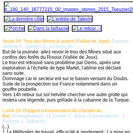
Jeudi 24: Trou des Mines & autres (Vallée de Joux)
Damien,
Jérôme P., David Chr. et Denis M.
But de la journée: allez revoir le trou des Mines situé aux
confins des forêts du Risoux (Vallée de Joux).
Le trou est retrouvé sans problème par Denis, après une
exploration à l'échelle de type Martel, l'abîme est déclaré
sans suite.
Dommage car le secteur est sur le bassin versant du Doubs.
Suite de la prospection sur France notamment dans un
gouffre poubelle.
Vers 14h retour sur sol helvète chercher une autre grotte qui
restera une légende, puis grillade à la cabanne de la Turque.
Lundi 20: Rapport d'examination du chantier du
Bez
(Entrepreneurs : D. Linder, C. Baud / Examinateurs : J.
Frésard, L. Stähelin)
(...)
1.1a Méthodes de travail, efficacité & rendement : La mise en