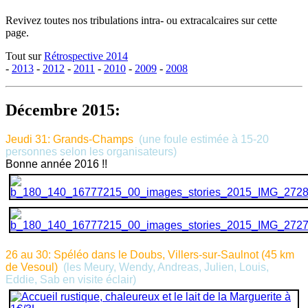
Revivez toutes nos tribulations intra- ou extracalcaires sur cette
page.
Tout sur
Rétrospective 2014
-
2013
-
2012
-
2011
-
2010
-
2009
-
2008
Décembre 2015:
Jeudi 31: Grands-Champs
(une foule estimée à 15-20
personnes selon les organisateurs)
Bonne année 2016 !!
26 au 30: Spéléo dans le Doubs, Villers-sur-Saulnot (45 km
de Vesoul)
(les Meury, Wendy, Andreas, Julien, Louis,
Eddie, Sab en visite éclair)