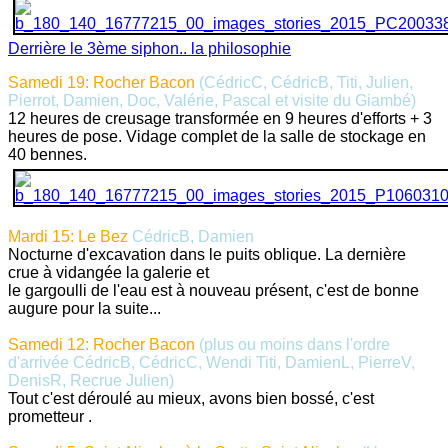
Derrière le 3ème siphon.. la philosophie
Samedi 19: Rocher Bacon
(CédricC, CédricB, Titi, Julien,
Pierrot, Damien, Doc, Valérie, Pascal et visite du Giambé)
12 heures de creusage transformée en 9 heures d'efforts + 3
heures de pose. Vidage complet de la salle de stockage en
40 bennes.
Mardi 15: Le Bez
CédricB, Damien
Nocturne d'excavation dans le puits oblique. La dernière
crue à vidangée la galerie et
le gargoulli de l'eau est à nouveau présent, c'est de bonne
augure pour la suite...
Samedi 12: Rocher Bacon
(plus ou moins dans l'ordre
d'arrivée CédricB, CédricC, Wendi Titi, DamienL, PierreV,
DenisR, Recrue Julien)
Tout c'est déroulé au mieux, avons bien bossé, c'est
prometteur .