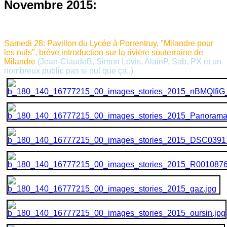
Novembre 2015:
Samedi 28: Pavillon du Lycée à Porrentruy, "Milandre pour
les nuls", brève introduction sur la rivière souterraine de
Milandre
(J
ean-ClaudeB, Simon Lovis, AlainP, Sab, PX et un
nombreux public pas si nul que ça..)