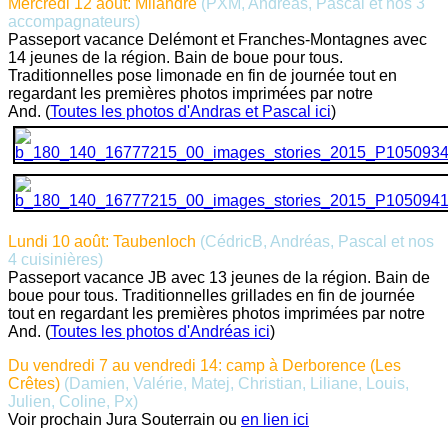
Mercredi 12 août: Milandre
(PXM, Andréas, Pascal et nos 3
accompagnateurs)
Passeport vacance Delémont et Franches-Montagnes avec
14 jeunes de la région. Bain de boue pour tous.
Traditionnelles pose limonade en fin de journée tout en
regardant les premières photos imprimées par notre
And. (
Toutes les photos d'Andras et Pascal ici
)
Lundi 10 août: Taubenloch
(CédricB, Andréas, Pascal et nos
4 cuisinières)
Passeport vacance JB avec 13 jeunes de la région. Bain de
boue pour tous. Traditionnelles grillades en fin de journée
tout en regardant les premières photos imprimées par notre
And. (
Toutes les photos d'Andréas ici
)
Du vendredi 7 au vendredi 14: camp à Derborence (Les
Crêtes)
(Damien, Valérie, Matej, Christian, Liliane, Louis,
Julien, Coline, Px)
Voir prochain Jura Souterrain ou
en lien ici