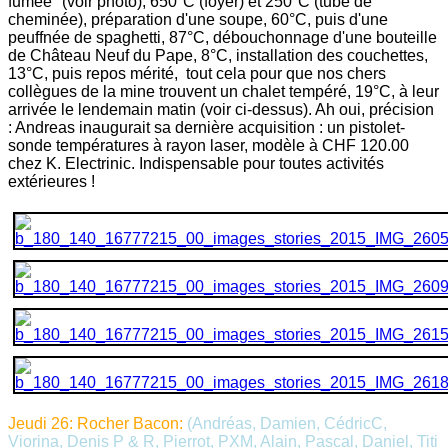
fumée" (voir photo), 650°C (foyer) et 250°C (tube de
cheminée), préparation d'une soupe, 60°C, puis d'une
peuffnée de spaghetti, 87°C, débouchonnage d'une bouteille
de Château Neuf du Pape, 8°C, installation des couchettes,
13°C, puis repos mérité, tout cela pour que nos chers
collègues de la mine trouvent un chalet tempéré, 19°C, à leur
arrivée le lendemain matin (voir ci-dessus). Ah oui, précision
: Andreas inaugurait sa dernière acquisition : un pistolet-
sonde températures à rayon laser, modèle à CHF 120.00
chez K. Electrinic. Indispensable pour toutes activités
extérieures !
Jeudi 26: Rocher Bacon:
(Andréas, Damien, CédricC,
Viorina, Denis P & R, Pierrot, PXM, Alain, Pascal, Daniel, Titi