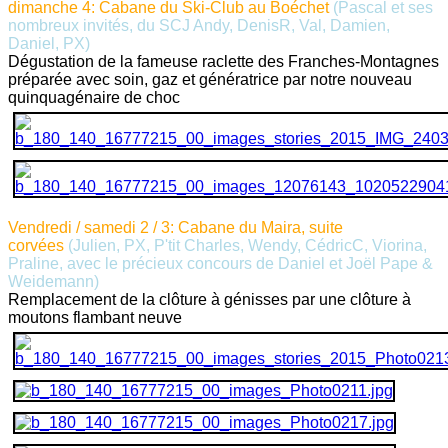
dimanche 4: Cabane du Ski-Club au Boéchet
(Pascal et ses
nombreux invités, du SCJ Andy, DenisR, Val, Damien,
Daniel, PX
)
Dégustation de la fameuse raclette des Franches-Montagnes
préparée avec soin, gaz et génératrice par notre nouveau
quinquagénaire de choc
Vendredi / samedi 2 / 3: Cabane du Maira, suite
corvées
(Julien, PX, P'tit Charles,
Wendy,
CédricC, Viorina,
Praline, avec le précieux concours de Daniel et Joël Pape &
Weidemann)
Remplacement de la clôture à génisses par une clôture à
moutons flambant neuve