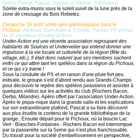
Denis, Pierrot, Pascal, Damien et Valérie, Sébastien)
Soirée extra-muros sous le soleil suivit de la lune près de la
zone de creusage du Bois Rebetez.
Dimanche 16 août: sortie géo-spéléologique dans le
Pichoux
(Andréas, DanUnder & Sylvette, Pascal, PX et plus
de 20 membres d'Under-Action)
Under-Action est une récente association regroupant des
habitants de Soulces et Undervelier qui entend donner une
impulsion à la vie locale et culturelle de la région (fête du
village, etc.). Il était donc naturel que ses membres sachent
enfin ce qui attire tant les spéléos dans la région du Pichoux,
et ce qui s'y trame !
Sous la conduite de PX et en raison d'une pluie fort peu
estivale, le groupe s'est d'abord rendu aux Grands-Champs
pour découvrir le repère des spéléos jurassiens et assister à
quelques vidéos sur les activités du club (Rochers Bacon,
Derbo, Milandre). Apéro offert par l'association Under-Action.
Après le pique-nique dans la grande salle et les explications
sur son extraordinaire plafond, Pascal a su faire découvrir
aux plus érudits le contenu de la grande bibliothèque de la
grange.. Ensuite départ pour le Pichoux, où la boucle Lac
Vert - Blanches-Fontaines - Rochers Bacon est interrompue
par la passerelle sur la Sorne qui n'est plus franchissable.
Du travail pour la société d'embellissement en perspective,