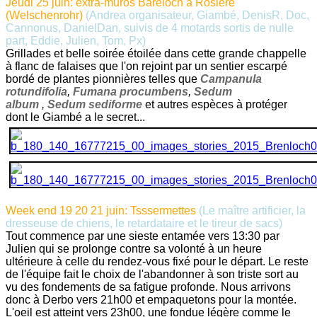
Jeudi 25 juin: extra-muros Bäreloch à Rosière
(Welschenrohr)
(Andrea organisateur, Giambé, DenisR, Doc,
Cannonus, DanielDan, suivis de 4 motards sortis de nulle
part, Eddie, Julien, Tom, Px)
Grillades et belle soirée étoilée dans cette grande chappelle
à flanc de falaises que l'on rejoint par un sentier escarpé
bordé de plantes pionnières telles que
Campanula
rotundifolia
,
Fumana procumbens
,
Sedum
album
,
Sedum sediforme
et autres espèces à protéger
dont le Giambé a le secret...
Week end 19 20 21 juin: Tsssermettes
(Le maître artificier, la
dresseuse de chiens, le retardataire et le tireur de sacs)
Tout commence par une sieste entamée vers 13:30 par
Julien qui se prolonge contre sa volonté à un heure
ultérieure à celle du rendez-vous fixé pour le départ. Le reste
de l'équipe fait le choix de l'abandonner à son triste sort au
vu des fondements de sa fatigue profonde. Nous arrivons
donc à Derbo vers 21h00 et empaquetons pour la montée.
L'oeil est atteint vers 23h00, une fondue légère comme le