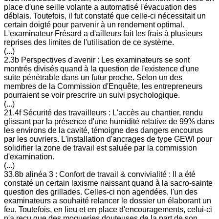
place d'une seille volante a automatisé l'évacuation des
déblais. Toutefois, il fut constaté que celle-ci nécessitait un
certain doigté pour parvenir à un rendement optimal.
L'examinateur Frésard a d'ailleurs fait les frais à plusieurs
reprises des limites de l'utilisation de ce système.
(...)
2.3b Perspectives d'avenir : Les examinateurs se sont
montrés divisés quand à la question de l'existence d'une
suite pénétrable dans un futur proche. Selon un des
membres de la Commission d'Enquête, les entrepreneurs
pourraient se voir prescrire un suivi psychologique.
(...)
21.4f Sécurité des travailleurs : L'accès au chantier, rendu
glissant par la présence d'une humidité relative de 99% dans
les environs de la cavité, témoigne des dangers encourus
par les ouvriers. L'installation d'ancrages de type GEWI pour
solidifier la zone de travail est saluée par la commission
d'examination.
(...)
33.8b alinéa 3 : Confort de travail & convivialité : Il a été
constaté un certain laxisme naissant quand à la sacro-sainte
question des grillades. Celles-ci non agendées, l'un des
examinateurs a souhaité relancer le dossier un élaborant un
feu. Toutefois, en lieu et en place d'encouragements, celui-ci
n'a reçu que des moqueries douteuses de la part de son