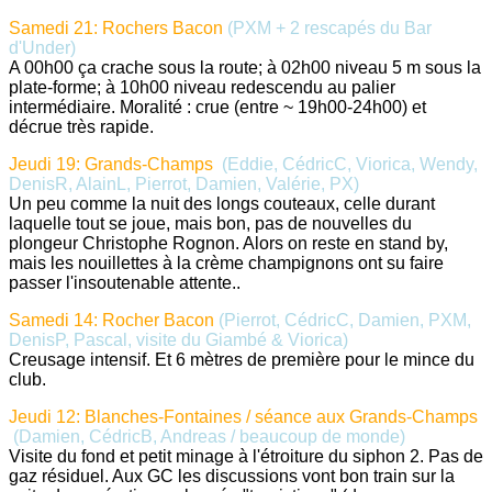
Samedi 21: Rochers Bacon
(PXM + 2 rescapés du Bar
d'Under)
A 00h00 ça crache sous la route; à 02h00 niveau 5 m sous la
plate-forme; à 10h00 niveau redescendu au palier
intermédiaire. Moralité : crue (entre ~ 19h00-24h00) et
décrue très rapide.
Jeudi 19: Grands-Champs
(Eddie, CédricC, Viorica, Wendy,
DenisR, AlainL, Pierrot, Damien, Valérie, PX)
Un peu comme la nuit des longs couteaux, celle durant
laquelle tout se joue, mais bon, pas de nouvelles du
plongeur Christophe Rognon. Alors on reste en stand by,
mais les nouillettes à la crème champignons ont su faire
passer l'insoutenable attente..
Samedi 14: Rocher Bacon
(Pierrot, CédricC, Damien, PXM,
DenisP, Pascal, visite du Giambé & Viorica)
Creusage intensif. Et 6 mètres de première pour le mince du
club.
Jeudi 12: Blanches-Fontaines / séance aux Grands-Champs
(Damien, CédricB, Andreas / beaucoup de monde
)
Visite du fond et petit minage à l'étroiture du siphon 2. Pas de
gaz résiduel. Aux GC les discussions vont bon train sur la