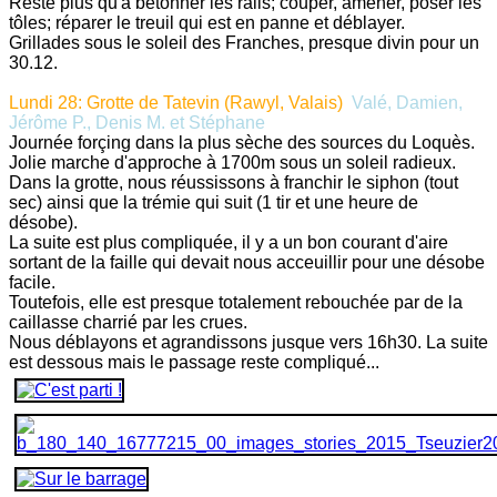
Reste plus qu'à bétonner les rails; couper, amener, poser les
tôles; réparer le treuil qui est en panne et déblayer.
Grillades sous le soleil des Franches, presque divin pour un
30.12.
Lundi 28: Grotte de Tatevin (Rawyl, Valais)
Valé, Damien,
Jérôme P., Denis M. et Stéphane
Journée forçing dans la plus sèche des sources du Loquès.
Jolie marche d'approche à 1700m sous un soleil radieux.
Dans la grotte, nous réussissons à franchir le siphon (tout
sec) ainsi que la trémie qui suit (1 tir et une heure de
désobe).
La suite est plus compliquée, il y a un bon courant d'aire
sortant de la faille qui devait nous acceuillir pour une désobe
facile.
Toutefois, elle est presque totalement rebouchée par de la
caillasse charrié par les crues.
Nous déblayons et agrandissons jusque vers 16h30. La suite
est dessous mais le passage reste compliqué...