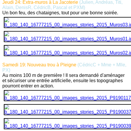
Jeudi 24: Extra-muros à La Jacoterie
(Julien, Andréas, Titi,
Alain, DenisR, CédricB, Pascal et PXM)
Un bon feu, des chataignes, tout pour une bonne soirée.
Samedi 19: Nouveau trou à Pleigne
(CédricC + Mme + Mlle,
PX)
Au moins 100 m de première ! Il sera demandé d'aménager
et sécuriser une entrée artificielle, ensuite les topographes
pourront entrer en action.