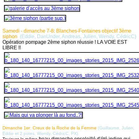
Samedi - dimanche 7-8: Blanches-Fontaines objectif 3ème
siphon
(Eddie, DanUnder, Andreas, Julien, Wendy, CédricC
)
Opération pompage 2ème siphon réussie ! LA VOIE EST
LIBRE !!
Dimanche 1er: Creux de la Roche de la Femme
(Guillaume, Julien,
Eddie et 2 potes, Wendy, CédricC,
PX
)
beau dimanche ensoleillé d'été indien qui