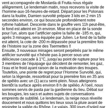
vent accompagnée de Mostarda di Frutta nous régale
allègrement. Le lendemain matin, nous recevons la visite de
l'homme-aux-16-heures-de-retard. Départ pour les Polonais
dans la foulée, Damien survolté prépare 3 kits en 2 min 15
secondes environ, ce qui bouscule profondément notre
rythme habituel. Descente dans le gouffre vers 11h peut-être,
le fond est atteint en 1h environ. Mise en place de la sonde
pour l'un, alors que l'artificier opère la faille de -185 m, qui,
après 3 minages, sera équipée par Julien. Le fond de la faille
est atteint, la cote de -200 m dépassée pour la première fois
de l'histoire sur la zone des Tsermettes !!
Ensuite, 3 nouveaux minages seront perpétrés par le même
artificier survolté qui n'hésite pas à percer sous une
délicieuse cascade à 1°C, jusqu'au point de rupture pour les
3 membres de l'équipage qui décident de remonter, les gaz,
l'eau et le froid ayant raison de la motivation des troupes.
Toutefois, une pointe de regret pour l'Homme Survolté, qui,
selon la légende, ressortirait pour la première fois en 35 ans
de spéléo avec un (1) accu semi-plein. Nous atteignons
bientôt la surface après environ 8 h de spéléo. A l'oeil, nous
sommes servis de pasta par la gardienne du lieu. Débat sur
les bougies, les sacs et autres sujets de conversations
empreints de subtilité. Le lendemain, la neige nous réveille
doucement et nous quittons les lieux sous la pluie avant de
rejoindre la vallée du Rhône. Le valais, 300 jours d'soleil par