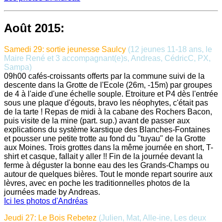
Août 2015:
Samedi 29: sortie jeunesse Saulcy
(12 jeunes 11-18 ans, le
Maire René et 3 accompagnant(e)s, Andreas, CédricC, PX,
Sampa)
09h00 cafés-croissants offerts par la commune suivi de la
descente dans la Grotte de l'Ecole (26m, -15m) par groupes
de 4 à l'aide d'une échelle souple. Etroiture et P4 dès l'entrée
sous une plaque d'égouts, bravo les néophytes, c'était pas
de la tarte ! Repas de midi à la cabane des Rochers Bacon,
puis visite de la mine (part. sup.) avant de passer aux
explications du système karstique des Blanches-Fontaines
et pousser une petite trotte au fond du "tuyau" de la Grotte
aux Moines. Trois grottes dans la même journée en short, T-
shirt et casque, fallait y aller !! Fin de la journée devant la
ferme à déguster la bonne eau des les Grands-Champs ou
autour de quelques bières. Tout le monde repart sourire aux
lèvres, avec en poche les traditionnelles photos de la
journées made by Andreas.
Ici les photos d'Andréas
Jeudi 27: Le Bois Rebetez
(Julien, Mat, Alle-ine, Les deux