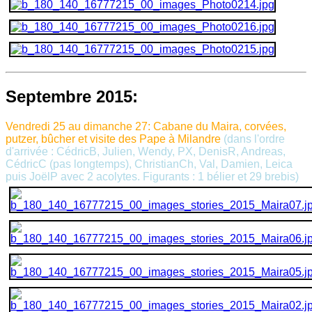
Septembre 2015:
Vendredi 25 au dimanche 27
:
Cabane du Maira
, corvées,
putzer, bûcher et visite des Pape à Milandre
(dans l'ordre
d'arrivée : CédricB, Julien, Wendy, PX, DenisR, Andreas,
CédricC (pas longtemps), ChristianCh, Val, Damien, Leica
puis JoëlP avec 2 acolytes. Figurants : 1 bélier et 29 brebis)