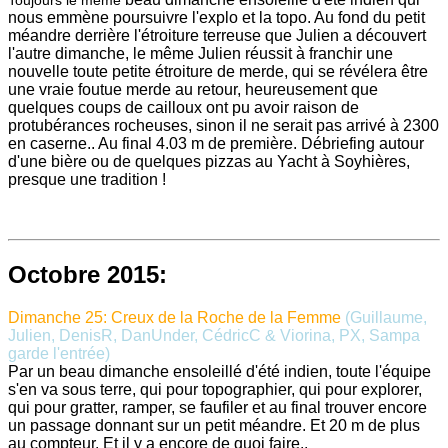
Toujours le même
nous emmène poursuivre l'explo et la topo. Au fond du petit
méandre derrière l'étroiture terreuse que Julien a découvert
l'autre dimanche, le même Julien réussit à franchir une
nouvelle toute petite étroiture de merde, qui se révélera être
une vraie foutue merde au retour, heureusement que
quelques coups de cailloux ont pu avoir raison de
protubérances rocheuses, sinon il ne serait pas arrivé à 2300
en caserne.. Au final 4.03 m de première. Débriefing autour
d'une bière ou de quelques pizzas au Yacht à Soyhières,
presque une tradition !
Octobre 2015:
Dimanche 25: Creux de la Roche de la Femme
(Guillaume,
Julien, DenisR, DanUnder, CédricC &
Viorina,
PX, Sampa
garde l'entrée
)
Par un beau dimanche ensoleillé d'été indien, toute l'équipe
s'en va sous terre, qui pour topographier, qui pour explorer,
qui pour gratter, ramper, se faufiler et au final trouver encore
un passage donnant sur un petit méandre. Et 20 m de plus
au compteur. Et il y a encore de quoi faire..