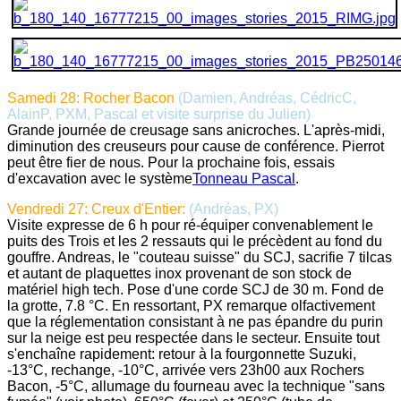
Samedi 28: Rocher Bacon
(Damien, Andréas, CédricC,
AlainP, PXM, Pascal et visite surprise du Julien)
Grande journée de creusage sans anicroches. L'après-midi,
diminution des creuseurs pour cause de conférence. Pierrot
peut être fier de nous. Pour la prochaine fois, essais
d'excavation avec le système
Tonneau Pascal
.
Vendredi 27: Creux d'Entier:
(Andréas, PX)
Visite expresse de 6 h pour ré-équiper convenablement le
puits des Trois et les 2 ressauts qui le précèdent au fond du
gouffre. Andreas, le "couteau suisse" du SCJ, sacrifie 7 tilcas
et autant de plaquettes inox provenant de son stock de
matériel high tech. Pose d'une corde SCJ de 30 m. Fond de
la grotte, 7.8 °C. En ressortant, PX remarque olfactivement
que la réglementation consistant à ne pas épandre du purin
sur la neige est peu respectée dans le secteur. Ensuite tout
s'enchaîne rapidement: retour à la fourgonnette Suzuki,
-13°C, rechange, -10°C, arrivée vers 23h00 aux Rochers
Bacon, -5°C, allumage du fourneau avec la technique "sans