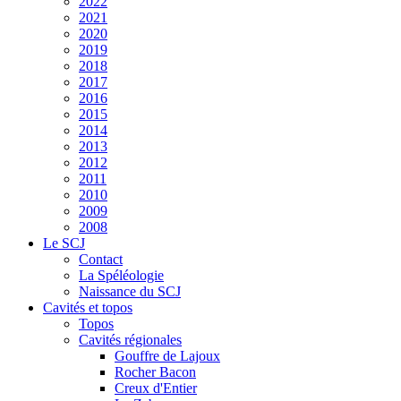
2022
2021
2020
2019
2018
2017
2016
2015
2014
2013
2012
2011
2010
2009
2008
Le SCJ
Contact
La Spéléologie
Naissance du SCJ
Cavités et topos
Topos
Cavités régionales
Gouffre de Lajoux
Rocher Bacon
Creux d'Entier