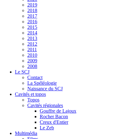
2019
2018
2017
2016
2015
2014
2013
2012
2011
2010
2009
2008
Le SCJ
Contact
La Spéléologie
Naissance du SCJ
Cavités et topos
Topos
Cavités régionales
Gouffre de Lajoux
Rocher Bacon
Creux d'Entier
Le Zeb
Multimédia
Films