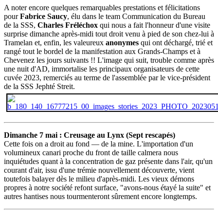
A noter encore quelques remarquables prestations et félicitations
pour
Fabrice Saucy
, élu dans le team Communication du Bureau
de la SSS,
Charles Fréléchox
qui nous a fait l'honneur d'une visite
surprise dimanche après-midi tout droit venu à pied de son chez-lui à
Tramelan et, enfin, les valeureux
anonymes
qui ont déchargé, trié et
rangé tout le bordel de la manifestation aux Grands-Champs et à
Chevenez les jours suivants !! L'image qui suit, trouble comme après
une nuit d'AD, immortalise les principaux organisateurs de cette
cuvée 2023, remerciés au terme de l'assemblée par le vice-président
de la SSS Jephté Streit.
Dimanche 7 mai : Creusage au Lynx (Sept rescapés)
Cette fois on a droit au fond — de la mine. L'importation d'un
volumineux canari proche du front de taille calmera nous
inquiétudes quant à la concentration de gaz présente dans l'air, qu'un
courant d'air, issu d'une trémie nouvellement découverte, vient
toutefois balayer dès le milieu d'après-midi. Les vieux démons
propres à notre société refont surface, "avons-nous étayé la suite" et
autres hantises nous tourmenteront sûrement encore longtemps.