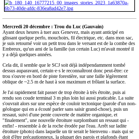
Mercredi 20 décembre : Trou du Luc (Gauvain)
Ayant deux heures à tuer aux Genevez, mais ayant anticipé en
glissant quelque perfo, mouchoirs, fil électrique, etc. dans mon sac,
je suis retourné voir un petit trou dans le versant est de la combe des
Embreux, qu'un ami de la famille (un certain Luc) m'avait montré il
y a déjà quelques années.
Cela dit, il semble que le SCJ soit déjà indépendamment tombé
dessus auparavant, certain·e·s le reconnaîtront donc peut-être: ce
trou s'ouvre en bord de piste forestière, sur une faille légèrement
oblique de ~2.5 m de haut à son maximum et frôlant la surface.
Je l'ai rapidement fait passer de trop étroite à très étroite, puis ai
rendu son coude terminal 3 m plus loin lui aussi praticable. La suite
s'ouvrait alors sur une espèce de couloir tectonique (parole d'un non-
géologue qui en a écouté parler sans saisir grand-chose), puis un
ressaut, suivi d'une pente couverte de matière organique, et
"finalement", une nouvelle étroiture surplombant un ressaut qui -
enfin! - ressemble à de la roche érodée par l'eau. Arrêt sur ladite
étroiture (photo) dans laquelle un tir serait le bienvenu - mais qui se
doit d'être précautionneux, la plupart des parois et plafonds étant