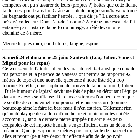
compères ont pu s’assurer de leurs (propres ?) bottes que cette fichue
faille n’est point sans fin. Grâce au 15h de progression/travaux forcé
les bagnards ont pu faciliter l’entrée… que dis-je ? La sortie aux
présagé collecteur. Dans l’au-delà nommé Alcatraz une escalade fut
entamée par Tristan et la perfo du minage, arrêté devant une
cheminé de 8 mètre.
Mercredi après midi, courbatures, fatigue, espoirs.
Samedi 24 et dimanche 25 juin: Santesch (Lou, Julien, Vane et
Miguel pour les repas)
Ce week-end le flair de Julien, les bras de celui-ci ainsi que ceux de
ma personne et la patience de Vanessa ont permis de rapporter 92
mètres de topo et une nouvelle queuterie à notre liste déjà trop
fournie. En effet, dans l'optique de trouver le fameux trou 9, Julien
"Dit le humeur de lapiaz" sévit une fois de plus en déroutant l'équipe
dans une désob souffleuse. Dit dans ces termes l'on peut croire que
le souffle de ce potentiel trou pourrai être mis en cause (comme
beaucoup aime le faire ici bas) mais il n'en est rien. Tellement rien
qu'un déblayage de cailloux d'une heure et trente minutes eut été
accompli. Quand la dernière pierre grippée fut sortie les deux
coupables de cet impacte humain s'engouffraient dans un début de
méandre. Quelques quarante mètres plus loin, faute de matériel un
allez et retour (peut être deux) fut effectué afin de de pouvoir