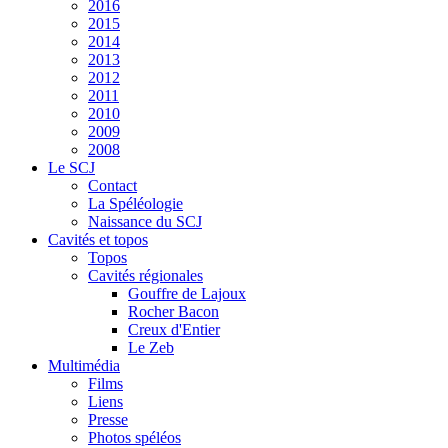
2016
2015
2014
2013
2012
2011
2010
2009
2008
Le SCJ
Contact
La Spéléologie
Naissance du SCJ
Cavités et topos
Topos
Cavités régionales
Gouffre de Lajoux
Rocher Bacon
Creux d'Entier
Le Zeb
Multimédia
Films
Liens
Presse
Photos spéléos