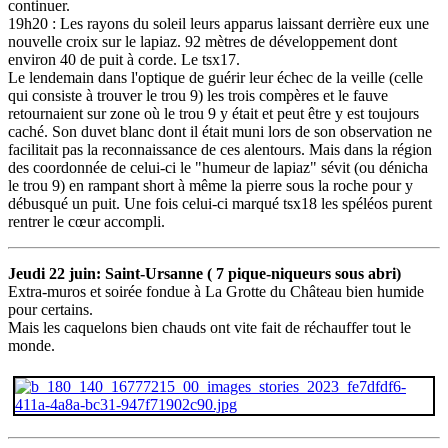
continuer.
19h20 : Les rayons du soleil leurs apparus laissant derrière eux une
nouvelle croix sur le lapiaz. 92 mètres de développement dont
environ 40 de puit à corde. Le tsx17.
Le lendemain dans l'optique de guérir leur échec de la veille (celle
qui consiste à trouver le trou 9) les trois compères et le fauve
retournaient sur zone où le trou 9 y était et peut être y est toujours
caché. Son duvet blanc dont il était muni lors de son observation ne
facilitait pas la reconnaissance de ces alentours. Mais dans la région
des coordonnée de celui-ci le "humeur de lapiaz" sévit (ou dénicha
le trou 9) en rampant short à même la pierre sous la roche pour y
débusqué un puit. Une fois celui-ci marqué tsx18 les spéléos purent
rentrer le cœur accompli.
Jeudi 22 juin: Saint-Ursanne ( 7 pique-niqueurs sous abri)
Extra-muros et soirée fondue à La Grotte du Château bien humide
pour certains.
Mais les caquelons bien chauds ont vite fait de réchauffer tout le
monde.