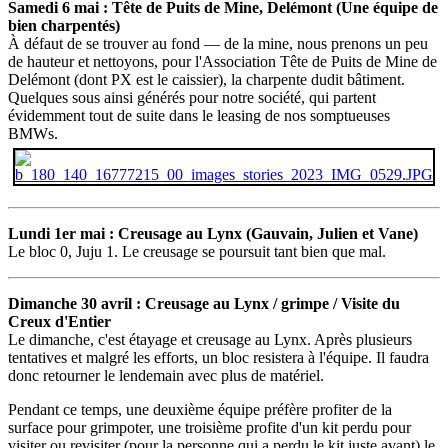
Samedi 6 mai : Tête de Puits de Mine, Delémont (U
ne équipe de
bien charpentés
)
À défaut de se trouver au fond — de la mine, nous prenons un peu
de hauteur et nettoyons, pour l'Association Tête de Puits de Mine de
Delémont (dont PX est le caissier), la charpente dudit bâtiment.
Quelques sous ainsi générés pour notre société, qui partent
évidemment tout de suite dans le leasing de nos somptueuses
BMWs.
Lundi 1er mai : Creusage au Lynx (Gauvain, Julien et Vane)
Le bloc 0, Juju 1. Le creusage se poursuit tant bien que mal.
Dimanche 30 avril : Creusage au Lynx / grimpe / Visite du
Creux d'Entier
Le dimanche, c'est étayage et creusage au Lynx. Après plusieurs
tentatives et malgré les efforts, un bloc resistera à l'équipe. Il faudra
donc retourner le lendemain avec plus de matériel.
Pendant ce temps, une deuxième équipe préfère profiter de la
surface pour grimpoter, une troisième profite d'un kit perdu pour
visiter ou revisiter (pour la personne qui a perdu le kit juste avant) le