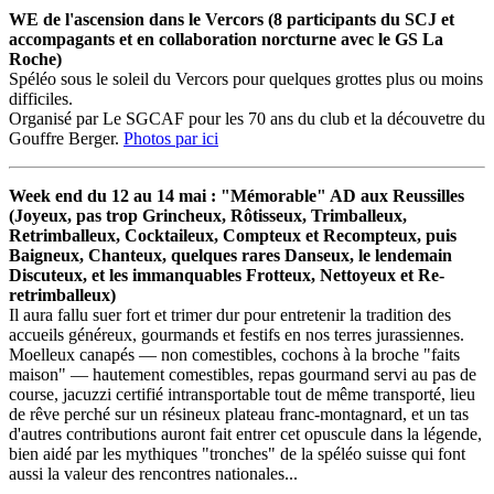
WE de l'ascension dans le Vercors (8 participants du SCJ et
accompagants et en collaboration norcturne avec le GS La
Roche)
Spéléo sous le soleil du Vercors pour quelques grottes plus ou moins
difficiles.
Organisé par Le SGCAF pour les 70 ans du club et la découvetre du
Gouffre Berger.
Photos par ici
Week end du 12 au 14 mai : "Mémorable" AD aux Reussilles
(Joyeux, pas trop Grincheux, Rôtisseux, Trimballeux,
Retrimballeux, Cocktaileux, Compteux et Recompteux, puis
Baigneux, Chanteux, quelques rares Danseux, le lendemain
Discuteux, et les immanquables Frotteux, Nettoyeux et Re-
retrimballeux)
Il aura fallu suer fort et trimer dur pour entretenir la tradition des
accueils généreux, gourmands et festifs en nos terres jurassiennes.
Moelleux canapés — non comestibles, cochons à la broche "faits
maison" — hautement comestibles, repas gourmand servi au pas de
course, jacuzzi certifié intransportable tout de même transporté, lieu
de rêve perché sur un résineux plateau franc-montagnard, et un tas
d'autres contributions auront fait entrer cet opuscule dans la légende,
bien aidé par les mythiques "tronches" de la spéléo suisse qui font
aussi la valeur des rencontres nationales...