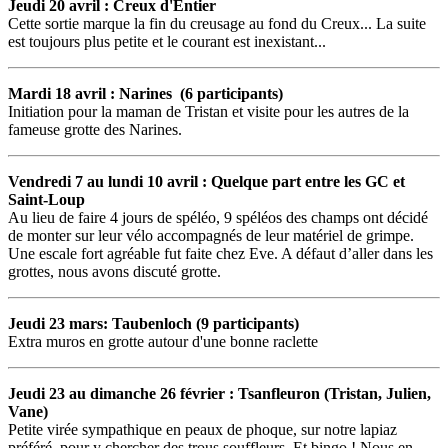
Jeudi 20 avril : Creux d'Entier
Cette sortie marque la fin du creusage au fond du Creux... La suite
est toujours plus petite et le courant est inexistant...
Mardi 18 avril : Narines (6 participants)
Initiation pour la maman de Tristan et visite pour les autres de la
fameuse grotte des Narines.
Vendredi 7 au lundi 10 avril : Quelque part entre les GC et
Saint-Loup
Au lieu de faire 4 jours de spéléo, 9 spéléos des champs ont décidé
de monter sur leur vélo accompagnés de leur matériel de grimpe.
Une escale fort agréable fut faite chez Eve. A défaut d’aller dans les
grottes, nous avons discuté grotte.
Jeudi 23 mars: Taubenloch (9 participants)
Extra muros en grotte autour d'une bonne raclette
Jeudi 23 au dimanche 26 février : Tsanfleuron (Tristan, Julien,
Vane)
Petite virée sympathique en peaux de phoque, sur notre lapiaz
préféré, pour y chercher des trous souffleurs. Et bingo ! Nous en