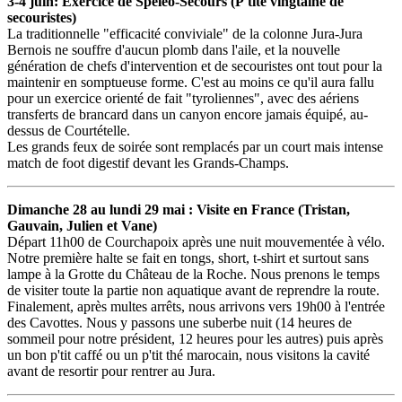
3-4 juin: Exercice de Spéléo-Secours
(P'tite vingtaine de
secouristes)
La traditionnelle "efficacité conviviale" de la colonne Jura-Jura
Bernois ne souffre d'aucun plomb dans l'aile, et la nouvelle
génération de chefs d'intervention et de secouristes ont tout pour la
maintenir en somptueuse forme. C'est au moins ce qu'il aura fallu
pour un exercice orienté de fait "tyroliennes", avec des aériens
transferts de brancard dans un canyon encore jamais équipé, au-
dessus de Courtételle.
Les grands feux de soirée sont remplacés par un court mais intense
match de foot digestif devant les Grands-Champs.
Dimanche 28 au lundi 29 mai : Visite en France
(Tristan,
Gauvain, Julien et Vane)
Départ 11h00 de Courchapoix après une nuit mouvementée à vélo.
Notre première halte se fait en tongs, short, t-shirt et surtout sans
lampe à la Grotte du Château de la Roche. Nous prenons le temps
de visiter toute la partie non aquatique avant de reprendre la route.
Finalement, après multes arrêts, nous arrivons vers 19h00 à l'entrée
des Cavottes. Nous y passons une suberbe nuit (14 heures de
sommeil pour notre président, 12 heures pour les autres) puis après
un bon p'tit caffé ou un p'tit thé marocain, nous visitons la cavité
avant de resortir pour rentrer au Jura.