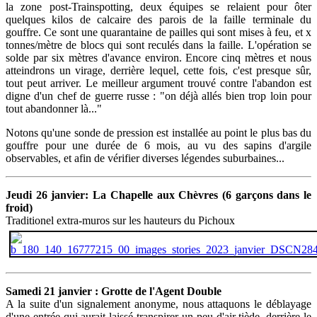
la zone post-Trainspotting, deux équipes se relaient pour ôter
quelques kilos de calcaire des parois de la faille terminale du
gouffre. Ce sont une quarantaine de pailles qui sont mises à feu, et x
tonnes/mètre de blocs qui sont reculés dans la faille. L'opération se
solde par six mètres d'avance environ. Encore cinq mètres et nous
atteindrons un virage, derrière lequel, cette fois, c'est presque sûr,
tout peut arriver. Le meilleur argument trouvé contre l'abandon est
digne d'un chef de guerre russe : "on déjà allés bien trop loin pour
tout abandonner là..."
Notons qu'une sonde de pression est installée au point le plus bas du
gouffre pour une durée de 6 mois, au vu des sapins d'argile
observables, et afin de vérifier diverses légendes suburbaines...
Jeudi 26 janvier: La Chapelle aux Chèvres (6 garçons dans le
froid)
Traditionel extra-muros sur les hauteurs du Pichoux
Samedi 21 janvier : Grotte de l'Agent Double
A la suite d'un signalement anonyme, nous attaquons le déblayage
d'une entrée qui aurait laissé transpirer un peu d'air tiède, derrière le