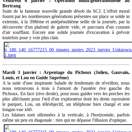
Vendredi 6 janvier : Opération multi-générationnelle au
Bertrang
Suite de la fameuse nouvelle grande désob du SCJ. L'effort moral
fourni par les nombreuses générations présentes sur place se solde in
extremis, à la 398ème et antépénultième seille de la journée, par la
découverte d'un plafond de galerie vide, et parcouru d'un courant
d'air soufflant. Encore une solide journée d'excavation à prévoir
toutefois pour y voir plus clair.
Mardi 3 janvier : Arpentage du Pichoux (Julien, Gauvain,
Louis, et Lou en Guide Suprême)
A la suite d'une inspirante balade de lendemain de réveillon, nous
nous retrouvons à trois à l'amont de l'austère rive gauche du
Pichoux. En face (rive droite), pour nous guider vers les porches les
plus alléchants pour l'œil d'un explorateur dont les dents rayeraient
le parquet, Lou, un téléobjectif, un téléphone bien chargé et une
longue-vue x60.
Les falaises sont sillonnées à la verticale, à l'horizontale, parfois
même un peu en diagonale : rien qui ne dépasse l'illusion d'optique.