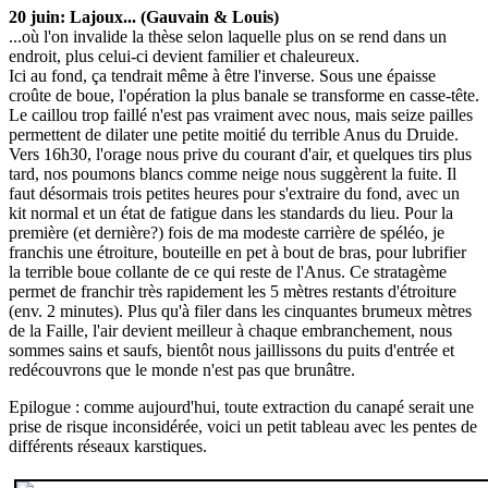
20 juin: Lajoux... (Gauvain & Louis)
...où l'on invalide la thèse selon laquelle plus on se rend dans un
endroit, plus celui-ci devient familier et chaleureux.
Ici au fond, ça tendrait même à être l'inverse. Sous une épaisse
croûte de boue, l'opération la plus banale se transforme en casse-tête.
Le caillou trop faillé n'est pas vraiment avec nous, mais seize pailles
permettent de dilater une petite moitié du terrible Anus du Druide.
Vers 16h30, l'orage nous prive du courant d'air, et quelques tirs plus
tard, nos poumons blancs comme neige nous suggèrent la fuite. Il
faut désormais trois petites heures pour s'extraire du fond, avec un
kit normal et un état de fatigue dans les standards du lieu. Pour la
première (et dernière?) fois de ma modeste carrière de spéléo, je
franchis une étroiture, bouteille en pet à bout de bras, pour lubrifier
la terrible boue collante de ce qui reste de l'Anus. Ce stratagème
permet de franchir très rapidement les 5 mètres restants d'étroiture
(env. 2 minutes). Plus qu'à filer dans les cinquantes brumeux mètres
de la Faille, l'air devient meilleur à chaque embranchement, nous
sommes sains et saufs, bientôt nous jaillissons du puits d'entrée et
redécouvrons que le monde n'est pas que brunâtre.
Epilogue : comme aujourd'hui, toute extraction du canapé serait une
prise de risque inconsidérée, voici un petit tableau avec les pentes de
différents réseaux karstiques.