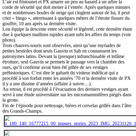
L’air est fristounet et PX amarre un peu au hasard à un arbre la
corde de sécurité qui doit mener à l’entrée. Après quelques minutes
et de nombreuses boules de neige qui cinglent autour de lui, il peut
crier « bingo », atterrissant à quelques mètres de l’étroite fissure du
gouffre, 10 ans après sa dernière visite.
Lou équipe la descente entre sécurité et légèreté, cette dernière étant
due à quelques maillons rapides ayant subi les affres du temps (voir
photo).
Trois chauves-souris sont observées, ainsi qu’une myriades de
petites bestioles dont seuls Gauvin et Sab en connaissent les
patronymes latins. Devant la (presque) infranchissable et infâme
étroiture, seul Gauvin se permets le passage vers la chambre des
ours, qu’il confirme avoir bien été pillée de ses vestiges
préhistoriques. C’est dire le gabarit du visiteur indélicat qui a
procédé à son forfait entre les années ’70 et la dernière visite de PX
il y a une dizaine d’années (affaire à suivre…).
Au retour, il est procédé à l’évacuation des derniers vestiges ayant
servi à une étude universitaire sur les micromammifères piégés dans
la grotte.
Fin de l’épisode pour nettoyage, bières et cervelas grillés dans l’âtre
des Grands-Champs.