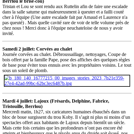
Berrlou le brise-cou)
Tristan et Lou se sont rendu aux Ruttelin afin de faire une escalade
dans la salle saturne qui maleureusment à queuter et a failli couté
cher à l'équipe (Une autre escalade fait par Arnaud et Laurence n'a
pas queuté) . Mais quelle cavité rare de voir de telle volume près de
chez nous ! Merci donc à l'équipe neuchateloise de nous y avoir
invité.
Samedi 2 juillet: Corvées au chalet
Journée corvées au chalet. Débroussaillage, nettoyages, Coupe de
bois offert par la famille Pape, pose des affiches des quelques règles
de base pour éviter tous ennuis avec les propriétaires voisins. Le tout
sous un soleil de plomb.
Mardi 4 juillet: Lajoux (Frésards, Delphine, Fabrice,
Tristouille, Berrlou)
Mercredi matin, 1h27, six caricatures humaines ébauchés dans un
bloc de boue surgissent du trou Koby. Il s’agit ni plus ni moins d’un
spectacles offert aux habitants de Lajoux depuis bientôt un siècle.
Mais cette fois certains que les profondeurs n’ont pas encore été
atteints et bienheureux que le révolu anus du druide soit évasé, nos