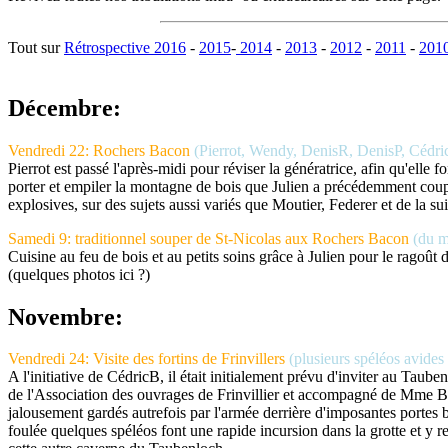
Tout sur
Rétrospective 2016
-
2015
-
2014
-
2013
-
2012
-
2011
-
201
Décembre:
Vendredi 22: Rochers Bacon
(Pierrot, Wendy, DenisR, DenisP, Cédri
Pierrot est passé l'après-midi pour réviser la génératrice, afin qu'elle 
porter et empiler la montagne de bois que Julien a précédemment coupé;
explosives, sur des sujets aussi variés que Moutier, Federer et de la 
Samedi 9: traditionnel souper de St-Nicolas aux Rochers Bacon
(du m
Cuisine au feu de bois et au petits soins grâce à Julien pour le ragoût 
(quelques photos ici ?)
Novembre:
Vendredi 24: Visite des fortins de Frinvillers
(plusieurs spéléos avides
A l'initiative de CédricB, il était initialement prévu d'inviter au Tau
de l'Association des ouvrages de Frinvillier et accompagné de Mme Bess
jalousement gardés autrefois par l'armée derrière d'imposantes portes 
foulée quelques spéléos font une rapide incursion dans la grotte et y