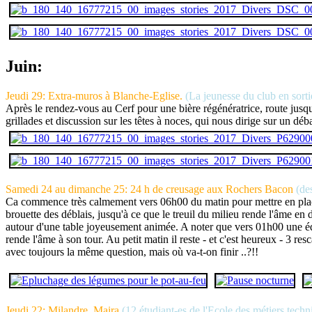
Juin:
Jeudi 29: Extra-muros à Blanche-Eglise.
(La jeunesse du club en sortie
Après le rendez-vous au Cerf pour une bière régénératrice, route jus
grillades et discussion sur les têtes à noces, qui nous dirige sur un déb
Samedi 24 au dimanche 25: 24 h de creusage aux Rochers Bacon
(de
Ca commence très calmement vers 06h00 du matin pour mettre en place les
brouette des déblais, jusqu'à ce que le treuil du milieu rende l'âme e
autour d'une table joyeusement animée. A noter que vers 01h00 une équip
rende l'âme à son tour. Au petit matin il reste - et c'est heureux - 3 re
avec toujours la même question, mais où va-t-on finir ..?!!
Jeudi 22: Milandre, Maira
(12 étudiant-es de l'Ecole des métiers tech