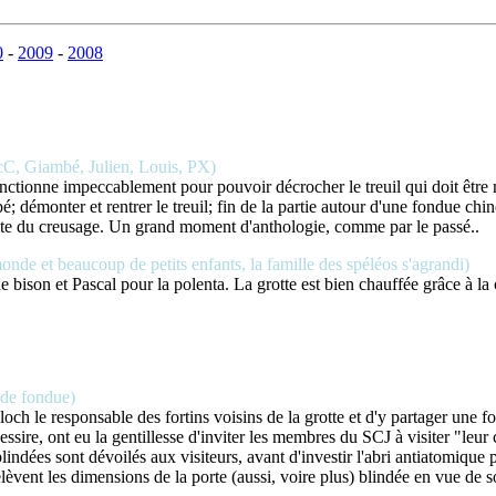
0
-
2009
-
2008
cC, Giambé, Julien, Louis, PX)
fonctionne impeccablement pour pouvoir décrocher le treuil qui doit être m
 démonter et rentrer le treuil; fin de la partie autour d'une fondue chin
suite du creusage. Un grand moment d'anthologie, comme par le passé..
onde et beaucoup de petits enfants, la famille des spéléos s'agrandi)
de bison et Pascal pour la polenta. La grotte est bien chauffée grâce à l
 de fondue)
benloch le responsable des fortins voisins de la grotte et d'y partager un
ire, ont eu la gentillesse d'inviter les membres du SCJ à visiter "leur 
blindées sont dévoilés aux visiteurs, avant d'investir l'abri antiatomiqu
 relèvent les dimensions de la porte (aussi, voire plus) blindée en vue 