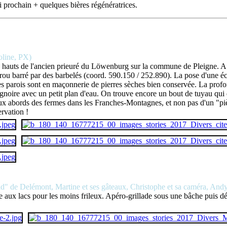
 prochain + quelques bières régénératrices.
oline, PX)
s hauts de l'ancien prieuré du Löwenburg sur la commune de Pleigne. A 5
ou barré par des barbelés (coord. 590.150 / 252.890). La pose d'une éch
ont les parois sont en maçonnerie de pierres sèches bien conservée. La pr
oire avec un petit plan d'eau. On trouve encore un bout de tuyau qui dé
s aux abords des fermes dans les Franches-Montagnes, et non pas d'un "p
ervation !
ad" de Delémont, Martine et ses gâteaux, Christophe et sa caméra, Andy
e aux lacs pour les moins frileux. Apéro-grillade sous une bâche puis 