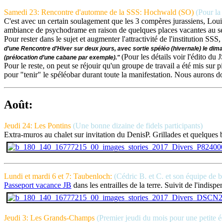
Samedi 23: Rencontre d'automne de la SSS: Hochwald (SO)
(Pour la
C'est avec un certain soulagement que les 3 compères jurassiens, Loui
ambiance de psychodrame en raison de quelques places vacantes au sein
Pour rester dans le sujet et augmenter l'attractivité de l'institution 
d’une Rencontre d’Hiver sur deux jours, avec sortie spéléo (hivernale) le dim
(Pour les détails voir l'édito du
(prélocation d’une cabane par exemple)."
Pour le reste, on peut se réjouir qu'un groupe de travail a été mis sur
pour "tenir" le spéléobar durant toute la manifestation. Nous aurons do
Août:
Jeudi 24: Les Pontins
(Une bonne dizaine de fidels participants)
Extra-muros au chalet sur invitation du DenisP. Grillades et quelques 
Lundi et mardi 6 et 7: Taubenloch:
(Cédric B. et C. et son équipe de 
Passeport vacance JB
dans les entrailles de la terre. Suivit de l'indispe
Jeudi 3: Les Grands-Champs
(Premier jeudi du mois pour une petite 