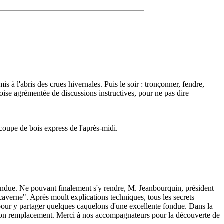
is à l'abris des crues hivernales. Puis le soir : tronçonner, fendre,
oise agrémentée de discussions instructives, pour ne pas dire
a coupe de bois express de l'après-midi.
e fondue. Ne pouvant finalement s'y rendre, M. Jeanbourquin, président
caverne". Après moult explications techniques, tous les secrets
e pour y partager quelques caquelons d'une excellente fondue. Dans la
de son remplacement. Merci à nos accompagnateurs pour la découverte de