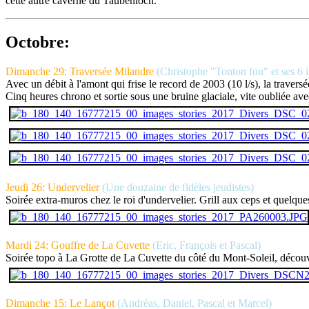
cette autre caverne du Taubenloch.
Octobre:
Dimanche 29: Traversée Milandre
(Christophe "Tonton fou" et ses 6 
Avec un débit à l'amont qui frise le record de 2003 (10 l/s), la trave
Cinq heures chrono et sortie sous une bruine glaciale, vite oubliée avec
Jeudi 26: Undervelier
(Une douzaine de fidèles jeudistes)
Soirée extra-muros chez le roi d'undervelier. Grill aux ceps et quelque
Mardi 24: Gouffre de La Cuvette
(Eric, François et Pascal)
Soirée topo à La Grotte de La Cuvette du côté du Mont-Soleil, découv
Dimanche 15: Le Lançot
(Andréas, Daniel, Pascal et Marcel)