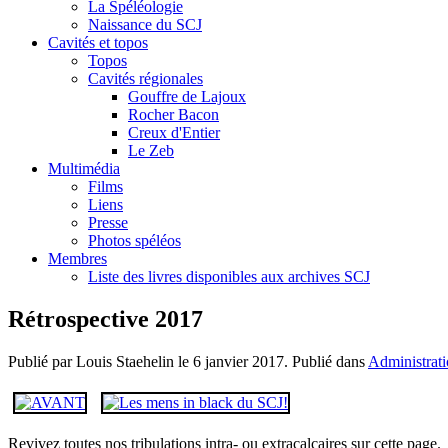
La Spéléologie
Naissance du SCJ
Cavités et topos
Topos
Cavités régionales
Gouffre de Lajoux
Rocher Bacon
Creux d'Entier
Le Zeb
Multimédia
Films
Liens
Presse
Photos spéléos
Membres
Liste des livres disponibles aux archives SCJ
Rétrospective 2017
Publié par Louis Staehelin le
6 janvier 2017
. Publié dans
Administrat
Revivez toutes nos tribulations intra- ou extracalcaires sur cette page.