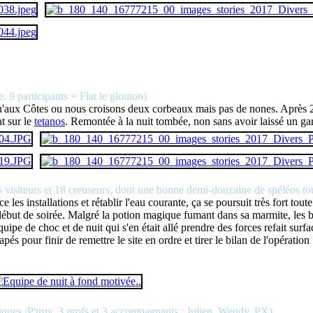
. 9 participants + Flat le glouton)
qu'aux Côtes ou nous croisons deux corbeaux mais pas de nones. Après 
at sur le
tetanos
. Remontée à la nuit tombée, non sans avoir laissé un gar
s visiteurs et 18 creuseurs, dont une bonne demi-douzaine de spéléos tou
 installations et rétablir l'eau courante, ça se poursuit très fort tout
n début de soirée. Malgré la potion magique fumant dans sa marmite, les 
e de choc et de nuit qui s'en était allé prendre des forces refait surfac
scapés pour finir de remettre le site en ordre et tirer le bilan de l'opérat
niques /P'truy, 3 profs et 3 accompagnants : Julien, Wendy, PX)