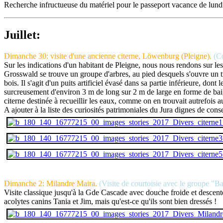
Recherche infructueuse du matériel pour le passeport vacance de lundi
Juillet:
Dimanche 30: visite d'une ancienne citerne, Löwenburg (Pleigne).
(C
Sur les indications d'un habitant de Pleigne, nous nous rendons sur le
Grosswald se trouve un groupe d'arbres, au pied desquels s'ouvre un tr
bois. Il s'agit d'un puits artificiel évasé dans sa partie inférieure, d
surcreusement d'environ 3 m de long sur 2 m de large en forme de baign
citerne destinée à recueillir les eaux, comme on en trouvait autrefoi
A ajouter à la liste des curiosités patrimoniales du Jura dignes de cons
Dimanche 2: Milandre Maira.
(Visite de courtoisie avec le groupe "B
Visite classique jusqu'à la Gde Cascade avec douche froide et descent
acolytes canins Tania et Jim, mais qu'est-ce qu'ils sont bien dressés !