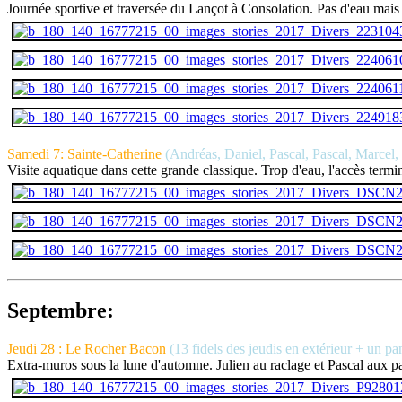
Journée sportive et traversée du Lançot à Consolation. Pas d'eau mais A
Samedi 7: Sainte-Catherine
(Andréas, Daniel, Pascal, Pascal, Marcel, 
Visite aquatique dans cette grande classique. Trop d'eau, l'accès termi
Septembre:
Jeudi 28 : Le Rocher Bacon
(13 fidels des jeudis en extérieur + un pa
Extra-muros sous la lune d'automne. Julien au raclage et Pascal aux pat