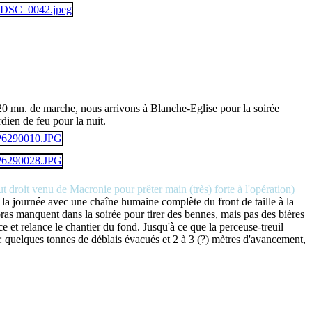
20 mn. de marche, nous arrivons à Blanche-Eglise pour la soirée
dien de feu pour la nuit.
t droit venu de Macronie pour prêter main (très) forte à l'opération)
e la journée avec une chaîne humaine complète du front de taille à la
bras manquent dans la soirée pour tirer des bennes, mais pas des bières
e et relance le chantier du fond. Jusqu'à ce que la perceuse-treuil
ion : quelques tonnes de déblais évacués et 2 à 3 (?) mètres d'avancement,