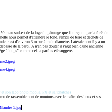
0 m au sud-est de la loge du pâturage que l'on rejoint par la forêt de
elle nous permet d'atteindre le fond, rempli de terre et déchets de
ofondeur est d'environ 3 m sur 2 m de diamètre. Latéralement il y a un
passe de la paroi. A n'en pas douter il s'agit bien d'une ancienne
iège à loups" comme cela a parfois été suggéré.
 et son labo photo mobile, PX et sa tchatche)
démo de rassemblement de moutons avec le maître des lieux et ses