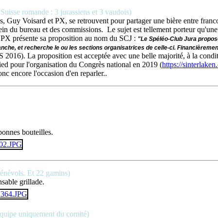
 Suisse romande : 3 jurassiens et 3 vaudois)
s, Guy Voisard et PX, se retrouvent pour partager une bière entre franc
 du bureau et des commissions. Le sujet est tellement porteur qu'une b
SSS, PX présente sa proposition au nom du SCJ :
"Le Spéléo-Club Jura propose
anche, et recherche le ou les sections organisatrices de celle-ci. Financièremen
 JS 2016). La proposition est acceptée avec une belle majorité, à la condi
 pied pour l'organisation du Congrès national en 2019 (
https://sinterlaken.
nc encore l'occasion d'en reparler..
bonnes bouteilles.
bénévols. Et 22 gamins)
nsable grillade.
équipe uniquement du comité)