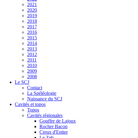
2021
2020
2019
2018
2017
2016
2015
2014
2013
2012
2011
2010
2009
2008
Le SCJ
Contact
La Spéléologie
Naissance du SCJ
Cavités et topos
Topos
Cavités régionales
Gouffre de Lajoux
Rocher Bacon
Creux d'Entier
Le Zeb