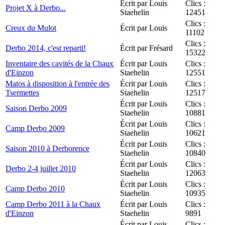
Écrit par Louis
Clics :
Projet X à Derbo...
Staehelin
12451
Clics :
Creux du Mulot
Écrit par Louis
11102
Clics :
Derbo 2014, c'est reparti!
Écrit par Frésard
15322
Inventaire des cavités de la Chaux
Écrit par Louis
Clics :
d'Einzon
Staehelin
12551
Matos à disposition à l'entrée des
Écrit par Louis
Clics :
Tsermettes
Staehelin
12517
Écrit par Louis
Clics :
Saison Derbo 2009
Staehelin
10881
Écrit par Louis
Clics :
Camp Derbo 2009
Staehelin
10621
Écrit par Louis
Clics :
Saison 2010 à Derborence
Staehelin
10840
Écrit par Louis
Clics :
Derbo 2-4 juillet 2010
Staehelin
12063
Écrit par Louis
Clics :
Camp Derbo 2010
Staehelin
10935
Camp Derbo 2011 à la Chaux
Écrit par Louis
Clics :
d'Einzon
Staehelin
9891
Écrit par Louis
Clics :