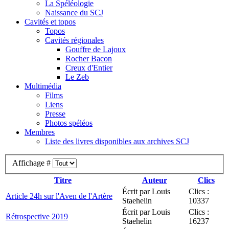
La Spéléologie
Naissance du SCJ
Cavités et topos
Topos
Cavités régionales
Gouffre de Lajoux
Rocher Bacon
Creux d'Entier
Le Zeb
Multimédia
Films
Liens
Presse
Photos spéléos
Membres
Liste des livres disponibles aux archives SCJ
Affichage #
Titre
Auteur
Clics
Écrit par Louis
Clics :
Article 24h sur l'Aven de l'Artère
Staehelin
10337
Écrit par Louis
Clics :
Rétrospective 2019
Staehelin
16237