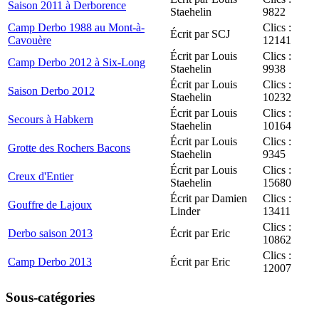
Saison 2011 à Derborence
Staehelin
9822
Camp Derbo 1988 au Mont-à-
Clics :
Écrit par SCJ
Cavouère
12141
Écrit par Louis
Clics :
Camp Derbo 2012 à Six-Long
Staehelin
9938
Écrit par Louis
Clics :
Saison Derbo 2012
Staehelin
10232
Écrit par Louis
Clics :
Secours à Habkern
Staehelin
10164
Écrit par Louis
Clics :
Grotte des Rochers Bacons
Staehelin
9345
Écrit par Louis
Clics :
Creux d'Entier
Staehelin
15680
Écrit par Damien
Clics :
Gouffre de Lajoux
Linder
13411
Clics :
Derbo saison 2013
Écrit par Eric
10862
Clics :
Camp Derbo 2013
Écrit par Eric
12007
Sous-catégories