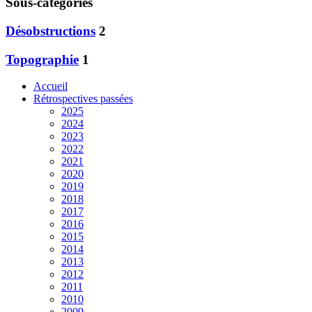
Sous-catégories
Désobstructions
2
Topographie
1
Accueil
Rétrospectives passées
2025
2024
2023
2022
2021
2020
2019
2018
2017
2016
2015
2014
2013
2012
2011
2010
2009