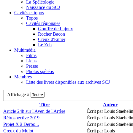
La Spéléologie
Naissance du SCJ
Cavités et topos
Topos
Cavités régionales
Gouffre de Lajoux
Rocher Bacon
Creux d'Entier
Le Zeb
Multimédia
Films
Liens
Presse
Photos spéléos
Membres
Liste des livres disponibles aux archives SCJ
Affichage #
Titre
Auteur
Article 24h sur l'Aven de l'Artère
Écrit par Louis Staeheli
Rétrospective 2019
Écrit par Louis Staeheli
Projet X à Derbo...
Écrit par Louis Staeheli
Creux du Mulot
Écrit par Louis