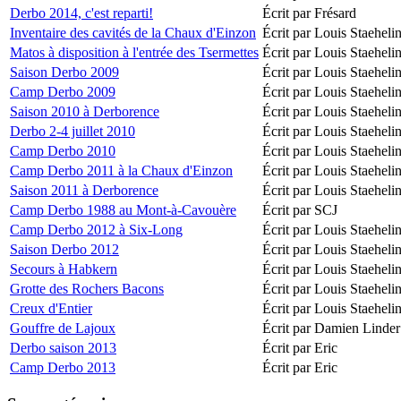
Derbo 2014, c'est reparti!
Écrit par Frésard
Inventaire des cavités de la Chaux d'Einzon
Écrit par Louis Staeheli
Matos à disposition à l'entrée des Tsermettes
Écrit par Louis Staeheli
Saison Derbo 2009
Écrit par Louis Staeheli
Camp Derbo 2009
Écrit par Louis Staeheli
Saison 2010 à Derborence
Écrit par Louis Staeheli
Derbo 2-4 juillet 2010
Écrit par Louis Staeheli
Camp Derbo 2010
Écrit par Louis Staeheli
Camp Derbo 2011 à la Chaux d'Einzon
Écrit par Louis Staeheli
Saison 2011 à Derborence
Écrit par Louis Staeheli
Camp Derbo 1988 au Mont-à-Cavouère
Écrit par SCJ
Camp Derbo 2012 à Six-Long
Écrit par Louis Staeheli
Saison Derbo 2012
Écrit par Louis Staeheli
Secours à Habkern
Écrit par Louis Staeheli
Grotte des Rochers Bacons
Écrit par Louis Staeheli
Creux d'Entier
Écrit par Louis Staeheli
Gouffre de Lajoux
Écrit par Damien Linder
Derbo saison 2013
Écrit par Eric
Camp Derbo 2013
Écrit par Eric