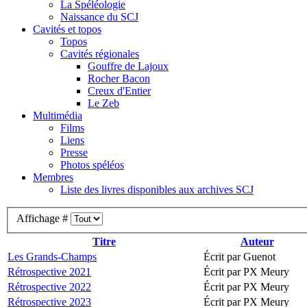
La Spéléologie
Naissance du SCJ
Cavités et topos
Topos
Cavités régionales
Gouffre de Lajoux
Rocher Bacon
Creux d'Entier
Le Zeb
Multimédia
Films
Liens
Presse
Photos spéléos
Membres
Liste des livres disponibles aux archives SCJ
Affichage #
Titre
Auteur
Les Grands-Champs
Écrit par Guenot
Rétrospective 2021
Écrit par PX Meury
Rétrospective 2022
Écrit par PX Meury
Rétrospective 2023
Écrit par PX Meury