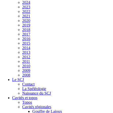
2024
2023
2022
2021
2020
2019
2018
2017
2016
2015
2014
2013
2012
2011
2010
2009
2008
Le SCJ
Contact
La Spéléologie
Naissance du SCJ
Cavités et topos
Topos
Cavités régionales
Gouffre de Lajoux