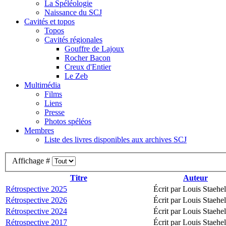
La Spéléologie
Naissance du SCJ
Cavités et topos
Topos
Cavités régionales
Gouffre de Lajoux
Rocher Bacon
Creux d'Entier
Le Zeb
Multimédia
Films
Liens
Presse
Photos spéléos
Membres
Liste des livres disponibles aux archives SCJ
Affichage #
Titre
Auteur
Rétrospective 2025
Écrit par Louis Staehel
Rétrospective 2026
Écrit par Louis Staehel
Rétrospective 2024
Écrit par Louis Staehel
Rétrospective 2017
Écrit par Louis Staehel