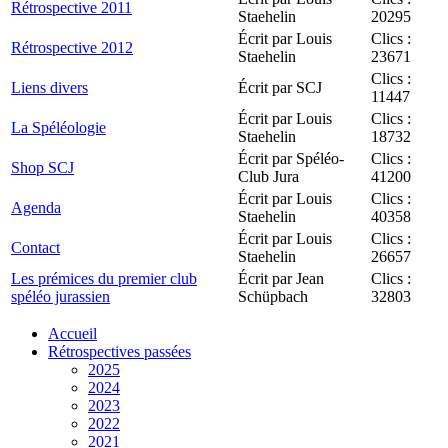
Rétrospective 2011
Staehelin
20295
Écrit par Louis
Clics :
Rétrospective 2012
Staehelin
23671
Clics :
Liens divers
Écrit par SCJ
11447
Écrit par Louis
Clics :
La Spéléologie
Staehelin
18732
Écrit par Spéléo-
Clics :
Shop SCJ
Club Jura
41200
Écrit par Louis
Clics :
Agenda
Staehelin
40358
Écrit par Louis
Clics :
Contact
Staehelin
26657
Les prémices du premier club
Écrit par Jean
Clics :
spéléo jurassien
Schüpbach
32803
Accueil
Rétrospectives passées
2025
2024
2023
2022
2021