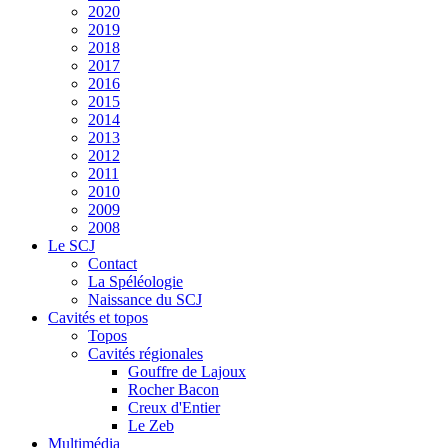
2020
2019
2018
2017
2016
2015
2014
2013
2012
2011
2010
2009
2008
Le SCJ
Contact
La Spéléologie
Naissance du SCJ
Cavités et topos
Topos
Cavités régionales
Gouffre de Lajoux
Rocher Bacon
Creux d'Entier
Le Zeb
Multimédia