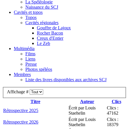
La Spéléologie
Naissance du SCJ
Cavités et topos
Topos
Cavités régionales
Gouffre de Lajoux
Rocher Bacon
Creux d'Entier
Le Zeb
Multimédia
Films
Liens
Presse
Photos spéléos
Membres
Liste des livres disponibles aux archives SCJ
Affichage #
Titre
Auteur
Clics
Écrit par Louis
Clics :
Rétrospective 2025
Staehelin
47162
Écrit par Louis
Clics :
Rétrospective 2026
Staehelin
18379