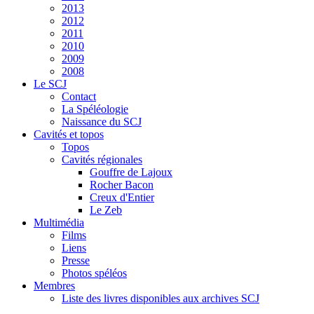
2013
2012
2011
2010
2009
2008
Le SCJ
Contact
La Spéléologie
Naissance du SCJ
Cavités et topos
Topos
Cavités régionales
Gouffre de Lajoux
Rocher Bacon
Creux d'Entier
Le Zeb
Multimédia
Films
Liens
Presse
Photos spéléos
Membres
Liste des livres disponibles aux archives SCJ