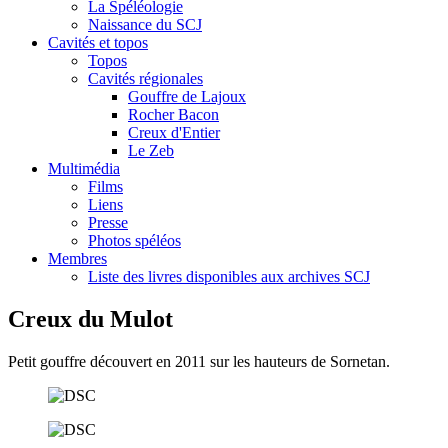
La Spéléologie
Naissance du SCJ
Cavités et topos
Topos
Cavités régionales
Gouffre de Lajoux
Rocher Bacon
Creux d'Entier
Le Zeb
Multimédia
Films
Liens
Presse
Photos spéléos
Membres
Liste des livres disponibles aux archives SCJ
Creux du Mulot
Petit gouffre découvert en 2011 sur les hauteurs de Sornetan.